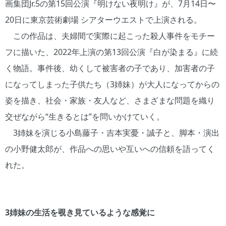
画集団Jr.5の第15回公演『明けない夜明け』が、7月14日〜
20日に東京芸術劇場 シアターウエストで上演される。
この作品は、夫婦間で実際に起こった殺人事件をモチー
フに描いた、2022年上演の第13回公演『白が染まる』に続
く物語。事件後、幼くして被害者の子であり、加害者の子
になってしまった子供たち（3姉妹）が大人になってからの
姿を描き、社会・家族・友人など、さまざまな問題を織り
交ぜながら“生きるとは”を問いかけていく。
3姉妹を演じる小島藤子・吉本実憂・誠子と、脚本・演出
の小野健太郎が、作品への思いや互いへの信頼を語ってく
れた。
3姉妹の生活を覗き見ているような感覚に