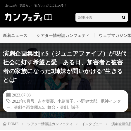
あなたの『読みたい・観たい』がここにある！
新着ニュース
シアター情報誌カンフェティ
ウェブマガジン
演劇企画集団Jr.5（ジュニアファイブ）が現代
社会に灯す希望と愛 ある日、加害者と被害
者の家族になった3姉妹が問いかける“生きる
とは”
2023.07.03
2023年8月号
,
吉本実憂
,
小島藤子
,
小野健太郎
,
尼神インタ
ー
,
演劇企画集団Jr.5
,
舞台・演劇
,
誠子
シアター情報誌カンフェティ
インタビュー
演劇企画集
HOME