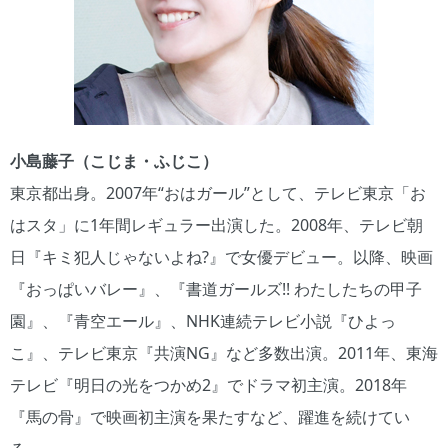
小島藤子（こじま・ふじこ）
東京都出身。2007年“おはガール”として、テレビ東京「お
はスタ」に1年間レギュラー出演した。2008年、テレビ朝
日『キミ犯人じゃないよね?』で女優デビュー。以降、映画
『おっぱいバレー』、『書道ガールズ!! わたしたちの甲子
園』、『青空エール』、NHK連続テレビ小説『ひよっ
こ』、テレビ東京『共演NG』など多数出演。2011年、東海
テレビ『明日の光をつかめ2』でドラマ初主演。2018年
『馬の骨』で映画初主演を果たすなど、躍進を続けてい