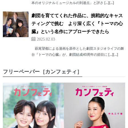
本のオリジナルミュージカルの到達点」と評さ […][…]
劇団を育ててくれた作品に、挑戦的なキャス
ティングで挑む より深く広く『トーマの心
臓』という名作にアプローチできたら
2025.02.03
萩尾望都による漫画を原作とした劇団スタジオライフの舞
台『トーマの心臓』が、劇団結成40周年の節目に […][…]
フリーペーパー［カンフェティ］