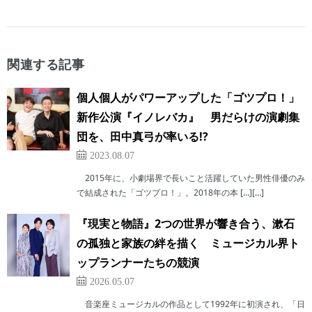
関連する記事
個人個人がパワーアップした「ゴツプロ！」
新作公演『イノレバカ』 男だらけの演劇集
団を、田中真弓が率いる!?
2023.08.07
2015年に、小劇場界で長いこと活躍していた男性俳優のみ
で結成された「ゴツプロ！」。2018年の本 […][…]
『現実と物語』2つの世界が響き合う、漱石
の孤独と家族の絆を描く ミュージカル界ト
ップランナーたちの競演
2026.05.07
音楽座ミュージカルの作品として1992年に初演され、「日