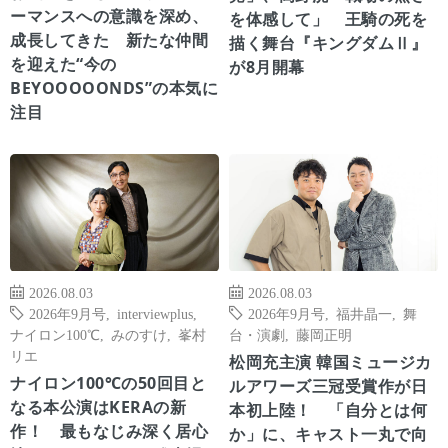
ーマンスへの意識を深め、
を体感して」 王騎の死を
成長してきた 新たな仲間
描く舞台『キングダムⅡ』
を迎えた“今の
が8月開幕
BEYOOOOONDS”の本気に
注目
2026.08.03
2026.08.03
2026年9月号
,
interviewplus
,
2026年9月号
,
福井晶一
,
舞
ナイロン100℃
,
みのすけ
,
峯村
台・演劇
,
藤岡正明
リエ
松岡充主演 韓国ミュージカ
ナイロン100℃の50回目と
ルアワーズ三冠受賞作が日
なる本公演はKERAの新
本初上陸！ 「自分とは何
作！ 最もなじみ深く居心
か」に、キャスト一丸で向