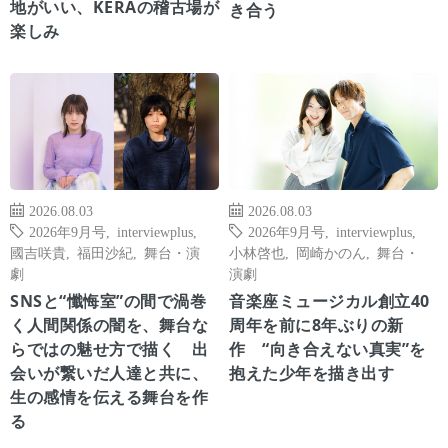
地がいい、KERAの稽古場が
き合う
楽しみ
2026.08.03
2026.08.03
2026年9月号
,
interviewplus
,
2026年9月号
,
interviewplus
,
國吉咲貴
,
福田沙紀
,
舞台・演
小林啓也
,
岡崎かのん
,
舞台・
劇
演劇
SNSと“懺悔室”の間で渦巻
音楽座ミュージカル創立40
く人間関係の闇を、舞台な
周年を前に8年ぶりの新
らではの魅せ方で描く 出
作 “向き合えない真実”を
会いが繋いだ人達と共に、
抱えた少年を描き出す
生の感情を伝える舞台を作
る