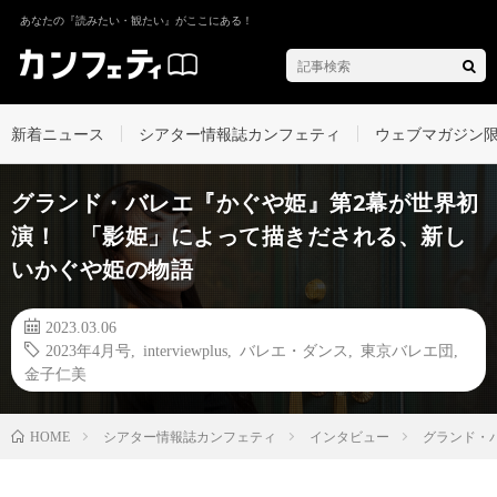
あなたの『読みたい・観たい』がここにある！
新着ニュース
シアター情報誌カンフェティ
ウェブマガジン
グランド・バレエ『かぐや姫』第2幕が世界初
演！ 「影姫」によって描きだされる、新し
いかぐや姫の物語
2023.03.06
2023年4月号
,
interviewplus
,
バレエ・ダンス
,
東京バレエ団
,
金子仁美
シアター情報誌カンフェティ
インタビュー
グランド・
HOME