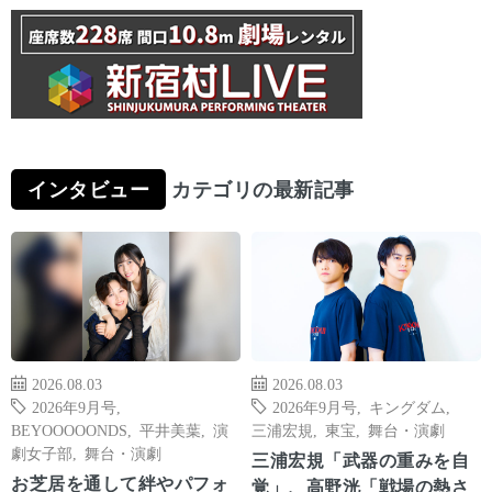
インタビュー
カテゴリの最新記事
2026.08.03
2026.08.03
2026年9月号
,
2026年9月号
,
キングダム
,
BEYOOOOONDS
,
平井美葉
,
演
三浦宏規
,
東宝
,
舞台・演劇
劇女子部
,
舞台・演劇
三浦宏規「武器の重みを自
お芝居を通して絆やパフォ
覚」、高野洸「戦場の熱さ