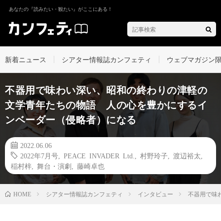
あなたの『読みたい・観たい』がここにある！
新着ニュース
シアター情報誌カンフェティ
ウェブマガジン
不器用で味わい深い、昭和の終わりの津軽の
文学青年たちの物語 人の心を豊かにするイ
ンベーダー（侵略者）になる
2022.06.06
2022年7月号
,
PEACE INVADER Ltd.
,
村野玲子
,
渡辺裕太
,
稲村梓
,
舞台・演劇
,
藤崎卓也
シアター情報誌カンフェティ
インタビュー
不器用で味
HOME