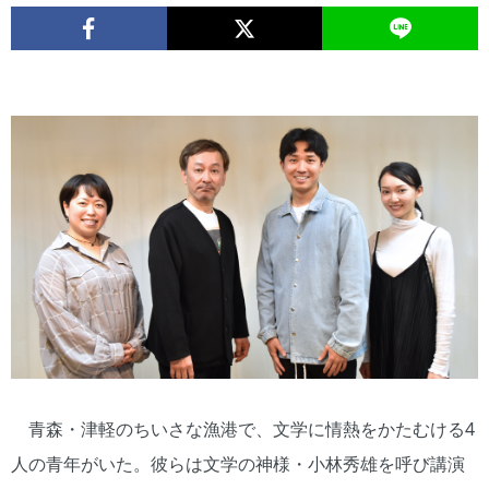
青森・津軽のちいさな漁港で、文学に情熱をかたむける4
人の青年がいた。彼らは文学の神様・小林秀雄を呼び講演