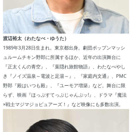
渡辺裕太（わたなべ・ゆうた）
1989年3月28日生まれ。東京都出身。劇団ポップンマッシ
ュルームチキン野郎に所属するほか、近年の出演舞台に
『正太くんの青空』、『葉隠れ旅館物語』、わたなべやし
き『ノイズ温泉～電波と足湯～』、『家庭内文通』、PMC
野郎『殿はいつも殿』、『ユーモア増築』など。舞台に限
らず、映画『ほっぷすてっぷじゃんぷッ!』、ドラマ『魔法
×戦士マジマジョピュアーズ！』など映像にも多数出演。