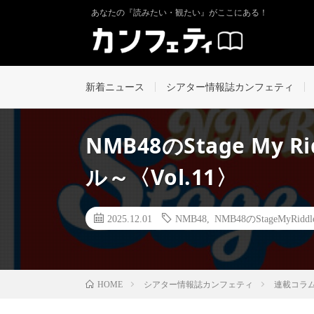
あなたの『読みたい・観たい』がここにある！
新着ニュース
シアター情報誌カンフェティ
NMB48のStage My 
ル～〈Vol.11〉
2025.12.01
NMB48
,
NMB48のStageMyRiddl
シアター情報誌カンフェティ
連載コラ
HOME