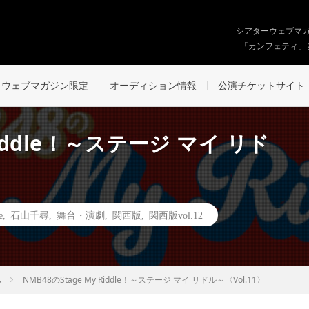
シアターウェブマ
「カンフェティ」
ウェブマガジン限定
オーディション情報
公演チケットサイト
Riddle！～ステージ マイ リド
e
,
石山千尋
,
舞台・演劇
,
関西版
,
関西版vol.12
ム
NMB48のStage My Riddle！～ステージ マイ リドル～〈Vol.11〉