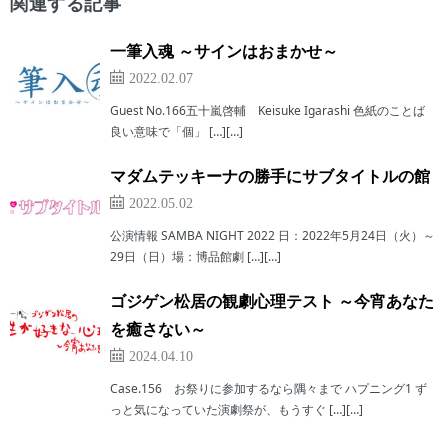
関連する記事
一筆入魂 ～サインはおまかせ～
2022.02.07
Guest No.166五十嵐啓輔 Keisuke Igarashi 色紙のことば
良い意味で「個」 […][…]
マダムテッキーナの勝手にサブタイトルの館
2022.05.02
公演情報 SAMBA NIGHT 2022 日：2022年5月24日（火）～
29日（日）場：博品館劇 […][…]
ゴジゲン松居の観劇心理テスト ～今宵あなた
を癒さない～
2024.04.10
Case.156 お祭りに参加するなら隅々まで ハプニング1 ず
っと気になっていた演劇祭が、もうすぐ […][…]