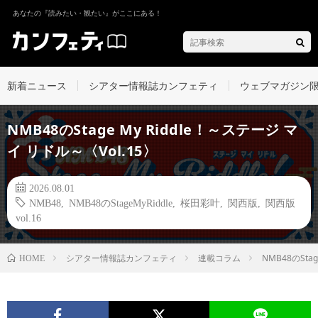
あなたの『読みたい・観たい』がここにある！
新着ニュース
シアター情報誌カンフェティ
ウェブマガジン
NMB48のStage My Riddle！～ステージ マ
イ リドル～〈Vol.15〉
2026.08.01
NMB48
,
NMB48のStageMyRiddle
,
桜田彩叶
,
関西版
,
関西版
vol.16
シアター情報誌カンフェティ
連載コラム
NMB48のSta
HOME