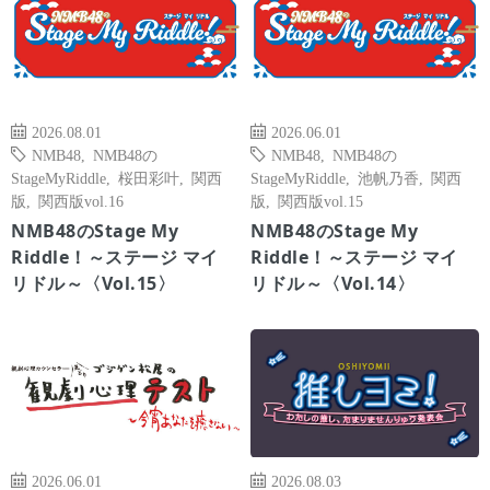
2026.08.01
2026.06.01
NMB48
,
NMB48の
NMB48
,
NMB48の
StageMyRiddle
,
桜田彩叶
,
関西
StageMyRiddle
,
池帆乃香
,
関西
版
,
関西版vol.16
版
,
関西版vol.15
NMB48のStage My
NMB48のStage My
Riddle！～ステージ マイ
Riddle！～ステージ マイ
リドル～〈Vol.15〉
リドル～〈Vol.14〉
2026.06.01
2026.08.03