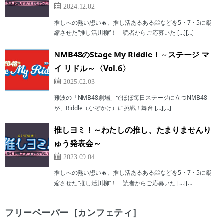
2024.12.02
推しへの熱い想い🔥、推し活あるある🤗などを5・7・5に凝
縮させた“推し活川柳”！ 読者からご応募いた […][…]
NMB48のStage My Riddle！～ステージ マ
イ リドル～〈Vol.6〉
2025.02.03
難波の「NMB48劇場」でほぼ毎日ステージに立つNMB48
が、Riddle（なぞかけ）に挑戦！舞台 […][…]
推しヨミ！～わたしの推し、たまりませんり
ゅう発表会～
2023.09.04
推しへの熱い想い🔥、推し活あるある🤗などを5・7・5に凝
縮させた“推し活川柳”！ 読者からご応募いた […][…]
フリーペーパー［カンフェティ］