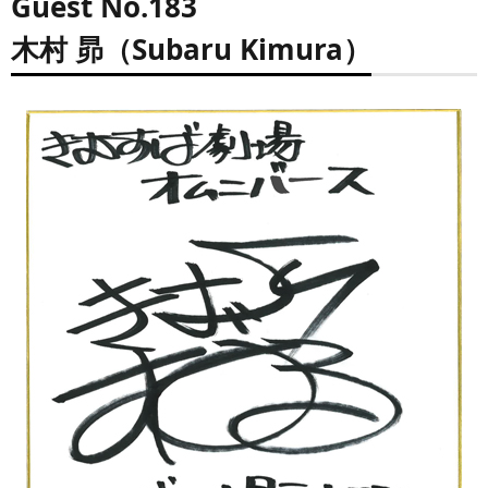
Guest No.183
木村 昴（Subaru Kimura）