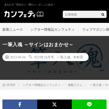
あなたの『読みたい・観たい』がここにある！
新着ニュース
シアター情報誌カンフェティ
ウェブマガジン
一筆入魂 ～サインはおまかせ～
2023.09.04
2023年10月号
,
一筆入魂
,
木村昴
シアター情報誌カンフェティ
連載コラム
一筆入魂 ～
HOME