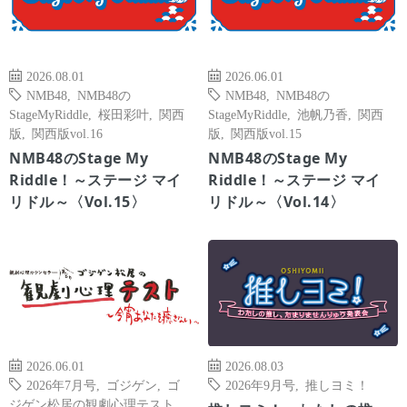
2026.08.01
2026.06.01
NMB48
,
NMB48の
NMB48
,
NMB48の
StageMyRiddle
,
桜田彩叶
,
関西
StageMyRiddle
,
池帆乃香
,
関西
版
,
関西版vol.16
版
,
関西版vol.15
NMB48のStage My
NMB48のStage My
Riddle！～ステージ マイ
Riddle！～ステージ マイ
リドル～〈Vol.15〉
リドル～〈Vol.14〉
2026.06.01
2026.08.03
2026年7月号
,
ゴジゲン
,
ゴ
2026年9月号
,
推しヨミ！
ジゲン松居の観劇心理テスト
,