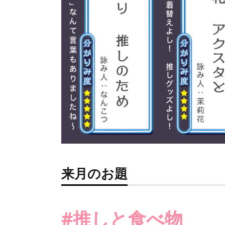
来月のお題
#推しと食べ物