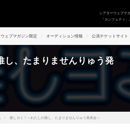
シアターウェブマ
「カンフェティ」
ウェブマガジン限定
オーディション情報
公演チケットサイト
推し、たまりませんりゅう発
ム
推しヨミ！～わたしの推し、たまりませんりゅう発表会～