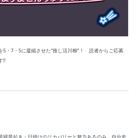
を5・7・5に凝縮させた“推し活川柳”！ 読者からご応募
!!
早寝早起き・日焼けのリカバリーと努力あるのみ。自分史