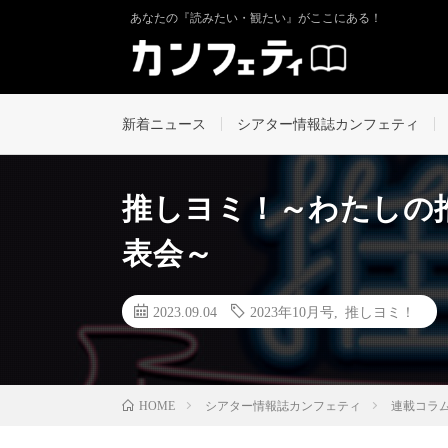
あなたの『読みたい・観たい』がここにある！
新着ニュース
シアター情報誌カンフェティ
推しヨミ！～わたしの
表会～
2023.09.04
2023年10月号
,
推しヨミ！
シアター情報誌カンフェティ
連載コラ
HOME