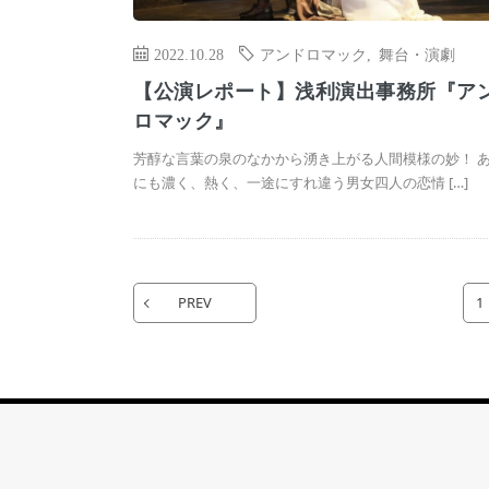
2022.10.28
アンドロマック
,
舞台・演劇
【公演レポート】浅利演出事務所『ア
ロマック』
芳醇な言葉の泉のなかから湧き上がる人間模様の妙！ 
にも濃く、熱く、一途にすれ違う男女四人の恋情 […]
PREV
1