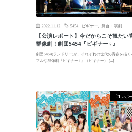
2022.11.12
5454
,
ビギナー
,
舞台・演劇
【公演レポート】今だからこそ観たい
群像劇！劇団5454『ビギナー♀』
劇団5454(ランドリー)が、それぞれの世代の青春を描
フルな群像劇『ビギナー♀』（ビギナー） […]
レポ