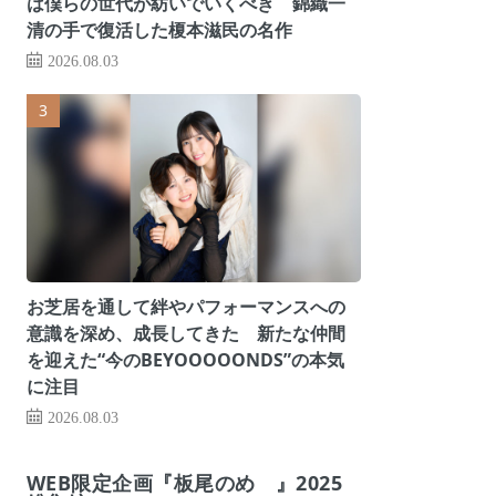
は僕らの世代が紡いでいくべき 錦織一
清の手で復活した榎本滋民の名作
2026.08.03
お芝居を通して絆やパフォーマンスへの
意識を深め、成長してきた 新たな仲間
を迎えた“今のBEYOOOOONDS”の本気
に注目
2026.08.03
WEB限定企画『板尾のめ゙』2025