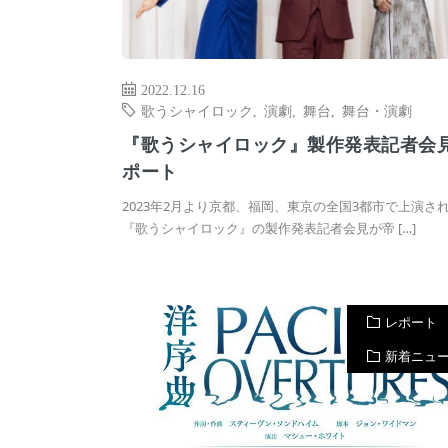
2022.12.16
歌うシャイロック
,
演劇
,
舞台
,
舞台・演劇
『歌うシャイロック』製作発表記者会
ポート
2023年2月より京都、福岡、東京の全国3都市で上演さ
『歌うシャイロック』の製作発表記者会見が帝 […]
レポート
新着ニュ