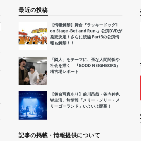
最近の投稿
【情報解禁】舞台『ラッキードッグ1
on Stage -Bet and Run-』公演DVDが
発売決定！さらに続編 Part3の公演情
報も解禁！！
「隣人」をテーマに、歪な人間関係や
社会を描く 『GOOD NEIGHBORS』
稽古場レポート
【舞台写真あり】前川昂哉・谷内伸也
W主演、無情報「メリー・メリー・メ
リーゴーランド」いよいよ開幕！
記事の掲載・情報提供について