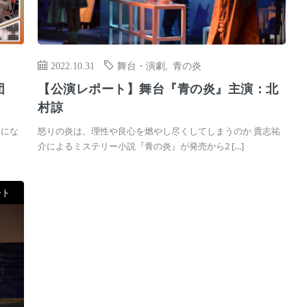
2022.10.31
舞台・演劇
,
青の炎
団
【公演レポート】舞台『青の炎』主演：北
村諒
下にな
怒りの炎は、理性や良心を燃やし尽くしてしまうのか 貴志祐
介によるミステリー小説『青の炎』が発売から2 […]
ート