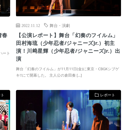
2022.11.12
舞台・演劇
青春
【公演レポート】舞台「幻奏のフイルム」
田村海琉（少年忍者/ジャニーズJr.）初主
演！川﨑星輝（少年忍者/ジャニーズJr.）出
くハート
演
舞台「幻奏のフイルム」が11月11日(金)に東京・CBGKシブゲ
キ!!にて開幕した。 主人公の倉田奏 […]
ート
レポート