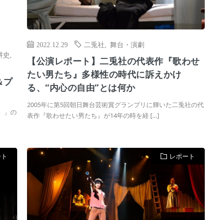
2022.12.29
二兎社
,
舞台・演劇
耕史
,
【公演レポート】二兎社の代表作『歌わせ
たい男たち』多様性の時代に訴えかけ
＆プ
る、“内心の自由”とは何か
2005年に第5回朝日舞台芸術賞グランプリに輝いた二兎社の代
』」の
表作『歌わせたい男たち』が14年の時を経 […]
ート
レポート