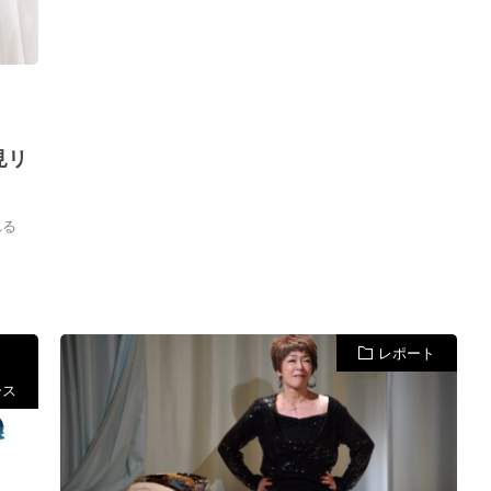
見リ
れる
レポート
ース