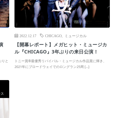
2022.12.17
CHICAGO
,
ミュージカル
演
【開幕レポート】メガヒット・ミュージカ
ル『CHICAGO』3年ぶりの来日公演！
ぶりと
トニー賞®最優秀リバイバル・ミュージカル作品賞に輝き、
2021年にブロードウェイでのロングラン25周 […]
ース