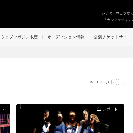
シアターウェブマ
「カンフェティ」
ウェブマガジン限定
オーディション情報
公演チケットサイト
29/31ページ
<
>
ート
レポート