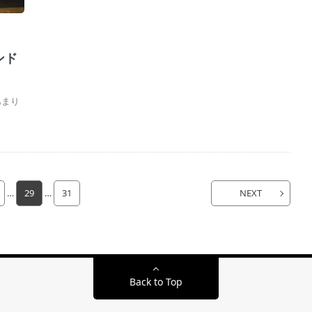
ンド
あまり
…
29
…
31
NEXT
Back to Top