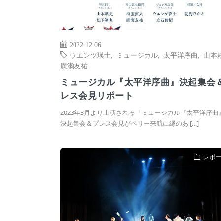
2022.12.06
ウエンツ瑛士
,
ミュージカル
,
太平洋序曲
,
山本
廣瀬友祐
ミュージカル『太平洋序曲』決起集会
レス会見リポート
2023年3月より上演される「ミュージカル『太平洋序曲
決起集会＆プレス会見がペリー来航に縁のあ […]
レポ