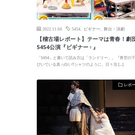
2022.11.04
5454
,
ビギナー
,
舞台・演劇
【稽古場レポート】テーマは青春！劇
5454公演『ビギナー♀』
「5454」と書いて読み方は「ランドリー」。『青空の
びいている真っ白いTシャツのように、日々当 […]
レポ