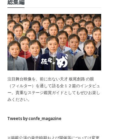
総集編
注目舞台映像を、前に出ない天才 板尾創路 の眼
（フィルター）を通して語る全１２篇のインタビュ
ー。貴重なステージ鑑賞ガイドとしてもぜひお楽し
みください。
Tweets by confe_magazine
※掲載公演の発売時期および開催等については変更