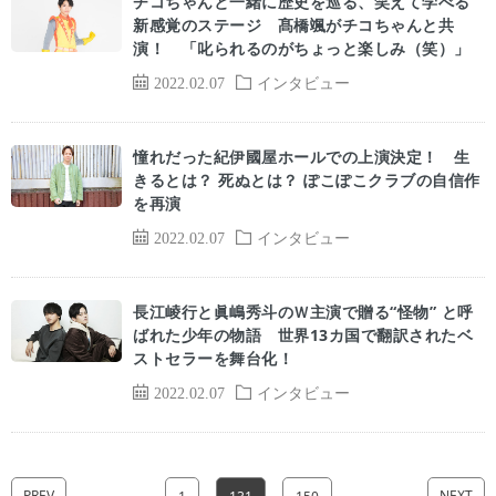
チコちゃんと一緒に歴史を巡る、笑えて学べる
新感覚のステージ 髙橋颯がチコちゃんと共
演！ 「叱られるのがちょっと楽しみ（笑）」
2022.02.07
インタビュー
憧れだった紀伊國屋ホールでの上演決定！ 生
きるとは？ 死ぬとは？ ぽこぽこクラブの自信作
を再演
2022.02.07
インタビュー
長江崚行と眞嶋秀⽃のＷ主演で贈る“怪物” と呼
ばれた少年の物語 世界13カ国で翻訳されたベ
ストセラーを舞台化！
2022.02.07
インタビュー
PREV
NEXT