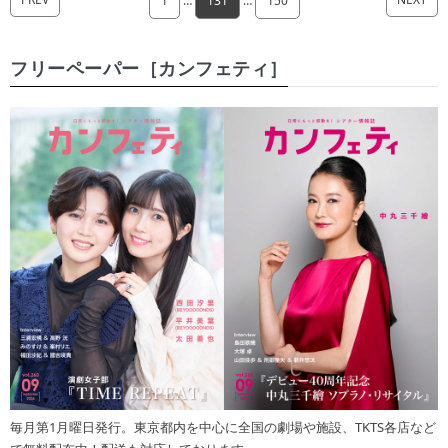
1
…
131
…
150
フリーペーパー［カンフェティ］
毎月第1月曜日発行。東京都内を中心に全国の劇場や施設、TKTS各店など