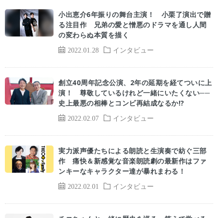
小出恵介6年振りの舞台主演！ 小栗了演出で贈
る注目作 兄弟の愛と憎悪のドラマを通し人間
の変わらぬ本質を描く
2022.01.28
インタビュー
創立40周年記念公演、2年の延期を経てついに上
演！ 尊敬しているけれど一緒にいたくない──
史上最悪の相棒とコンビ再結成なるか!?
2022.02.07
インタビュー
実力派声優たちによる朗読と生演奏で紡ぐ三部
作 痛快＆新感覚な音楽朗読劇の最新作はファ
ンキーなキャラクター達が暴れまわる！
2022.02.01
インタビュー