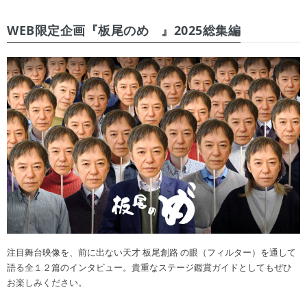
WEB限定企画『板尾のめ゙』2025総集編
注目舞台映像を、前に出ない天才 板尾創路 の眼（フィルター）を通して
語る全１２篇のインタビュー。貴重なステージ鑑賞ガイドとしてもぜひ
お楽しみください。