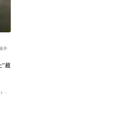
篠井
“超
ト・