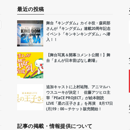
最近の投稿
舞台『キングダム』カイネ役・森莉那
さんが『キングダム』連載20周年記念
イベント「キンキンキングダム」へ潜
入！！
【舞台写真＆開幕コメント公開！】舞
台「まんが日本昔ばなし劇場」
追加キャストに上村祐翔、アニマルハ
ウスユーキが決定！ 佐藤アツヒロ主
宰「PEaCE PROJECT」が絵本朗読
LIVE「星の王子さま」を再演 8月17日
(月)19：00～チケット販売開始！
記事の掲載・情報提供について