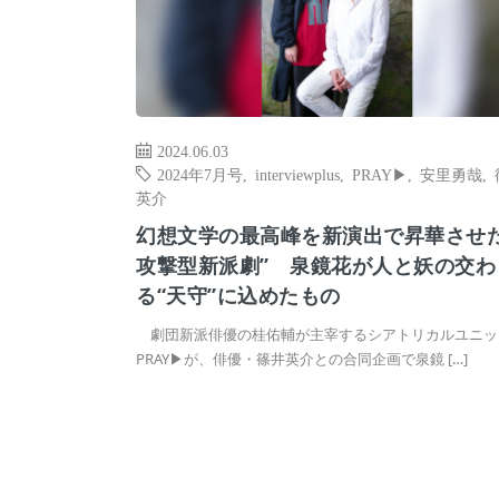
2024.06.03
2024年7月号
,
interviewplus
,
PRAY▶
,
安里勇哉
,
英介
幻想文学の最高峰を新演出で昇華させた
攻撃型新派劇” 泉鏡花が人と妖の交わ
る“天守”に込めたもの
劇団新派俳優の桂佑輔が主宰するシアトリカルユニッ
PRAY▶が、俳優・篠井英介との合同企画で泉鏡 […]