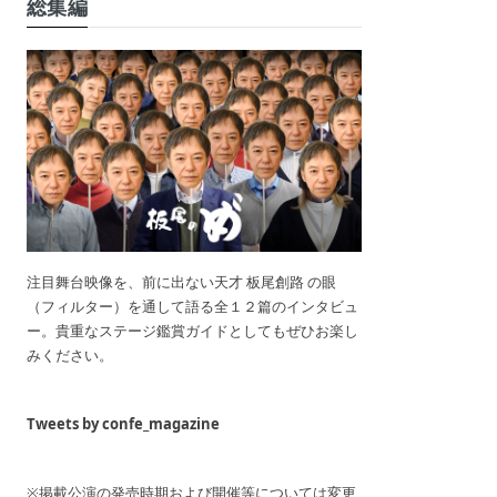
総集編
注目舞台映像を、前に出ない天才 板尾創路 の眼
（フィルター）を通して語る全１２篇のインタビュ
ー。貴重なステージ鑑賞ガイドとしてもぜひお楽し
みください。
Tweets by confe_magazine
※掲載公演の発売時期および開催等については変更