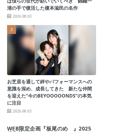
は僕らの世代が紡いでいくべき 錦織一
清の手で復活した榎本滋民の名作
2026.08.03
お芝居を通して絆やパフォーマンスへの
意識を深め、成長してきた 新たな仲間
を迎えた“今のBEYOOOOONDS”の本気
に注目
2026.08.03
WEB限定企画『板尾のめ゙』2025