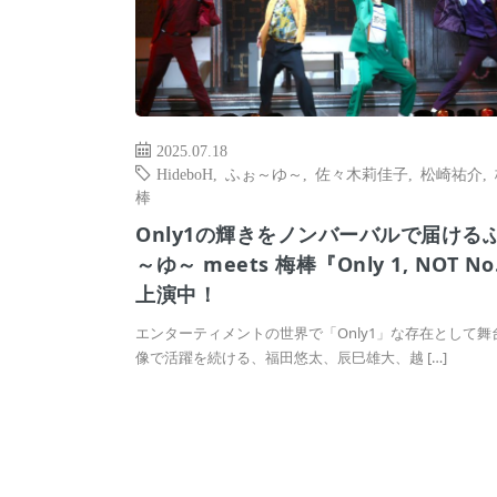
2025.07.18
HideboH
,
ふぉ～ゆ～
,
佐々木莉佳子
,
松崎祐介
,
棒
Only1の輝きをノンバーバルで届ける
～ゆ～ meets 梅棒『Only 1, NOT No
上演中！
エンターティメントの世界で「Only1」な存在として舞
像で活躍を続ける、福田悠太、辰巳雄大、越 […]