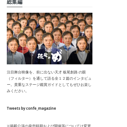
総集編
注目舞台映像を、前に出ない天才 板尾創路 の眼
（フィルター）を通して語る全１２篇のインタビュ
ー。貴重なステージ鑑賞ガイドとしてもぜひお楽し
みください。
Tweets by confe_magazine
※掲載公演の発売時期および開催等については変更