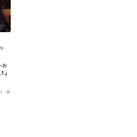
梅
ふぉ
.1』
台、映