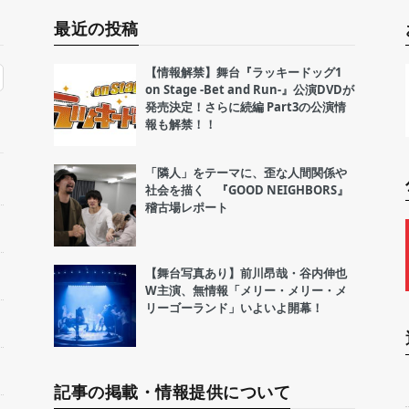
最近の投稿
【情報解禁】舞台『ラッキードッグ1
on Stage -Bet and Run-』公演DVDが
発売決定！さらに続編 Part3の公演情
報も解禁！！
「隣人」をテーマに、歪な人間関係や
社会を描く 『GOOD NEIGHBORS』
稽古場レポート
【舞台写真あり】前川昂哉・谷内伸也
W主演、無情報「メリー・メリー・メ
リーゴーランド」いよいよ開幕！
記事の掲載・情報提供について