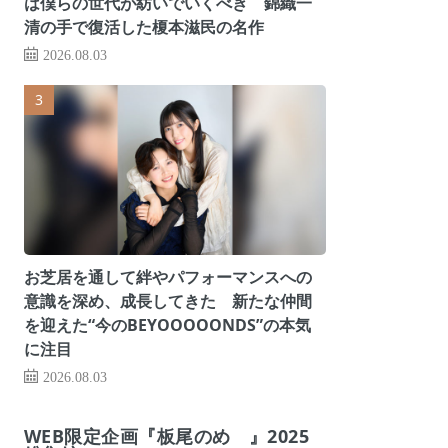
は僕らの世代が紡いでいくべき 錦織一
清の手で復活した榎本滋民の名作
2026.08.03
お芝居を通して絆やパフォーマンスへの
意識を深め、成長してきた 新たな仲間
を迎えた“今のBEYOOOOONDS”の本気
に注目
2026.08.03
WEB限定企画『板尾のめ゙』2025