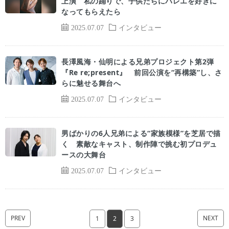
上演 私の踊りで、子供たちにバレエを好きに
なってもらえたら
2025.07.07
インタビュー
長澤風海・仙明による兄弟プロジェクト第2弾
『Re re;present』 前回公演を“再構築”し、さ
らに魅せる舞台へ
2025.07.07
インタビュー
男ばかりの6人兄弟による“家族模様”を芝居で描
く 素敵なキャスト、制作陣で挑む初プロデュ
ースの大舞台
2025.07.07
インタビュー
PREV
NEXT
1
2
3