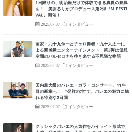
1日限りの、明治座だけで体験できる真夏の祭典
を！ 美弥るりかプロデュース第2弾『M FESTI
VAL』開催！
2025.07.07
インタビュー
画家・九十九伸一とチェロ奏者・九十九太一に
よる新感覚エンターテインメント 第3弾は仮想
空間のバルセロナを往き来する不思議な物語
2025.07.07
インタビュー
国内最大級のバレエ・ガラ・コンサート、11年
目の新章へ！ “発祥の地”で、バレエの魅力に触
れる特別な2日間
2025.07.07
インタビュー
クラシックバレエの人気作をハイライト形式で