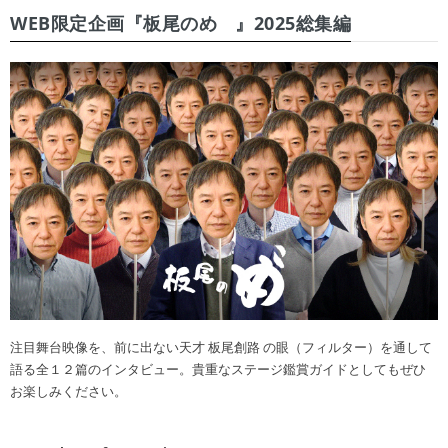
WEB限定企画『板尾のめ゙』2025総集編
注目舞台映像を、前に出ない天才 板尾創路 の眼（フィルター）を通して
語る全１２篇のインタビュー。貴重なステージ鑑賞ガイドとしてもぜひ
お楽しみください。