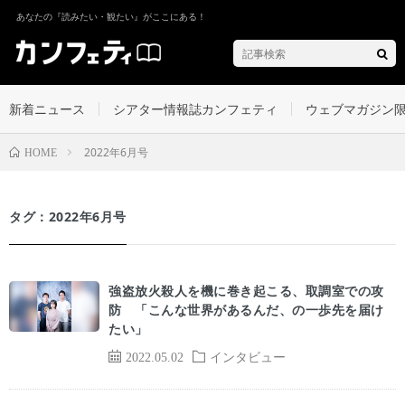
あなたの『読みたい・観たい』がここにある！
新着ニュース
シアター情報誌カンフェティ
ウェブマガジン
2022年6月号
HOME
タグ：2022年6月号
強盗放火殺人を機に巻き起こる、取調室での攻
防 「こんな世界があるんだ、の一歩先を届け
たい」
2022.05.02
インタビュー