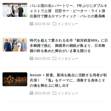
バレエ団の名レパートリー、7年ぶりにダブルキ
ャストで上演 巨匠サー・ピーター・ライト演
出振付で贈るロマンティック・バレエの最高峰
2022.05.02
インタビュー
時代を超えて愛される名作『銀河鉄道999』に日
本舞踊で挑む 舞踊界の精鋭が集まり、日本舞
踊の粋を集めた舞台がいま幕を開ける
2022.05.02
インタビュー
Noism × 鼓童。新潟を拠点に活動する両者が初
共演！ 『鬼』をテーマに、演奏する身体とそ
の魂を舞台上に映し出す
2022.05.02
インタビュー