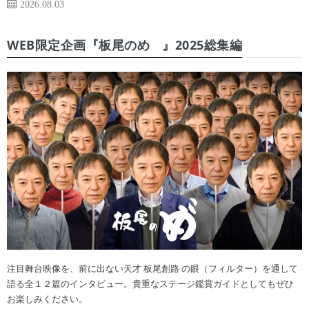
2026.08.03
WEB限定企画『板尾のめ゙』2025総集編
注目舞台映像を、前に出ない天才 板尾創路 の眼（フィルター）を通して
語る全１２篇のインタビュー。貴重なステージ鑑賞ガイドとしてもぜひ
お楽しみください。