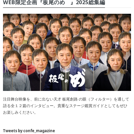
WEB限定企画『板尾のめ゙』2025総集編
注目舞台映像を、前に出ない天才 板尾創路 の眼（フィルター）を通して
語る全１２篇のインタビュー。貴重なステージ鑑賞ガイドとしてもぜひ
お楽しみください。
Tweets by confe_magazine