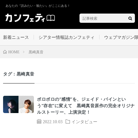
あなたの『読みたい・観たい』がここにある！
新着ニュース
シアター情報誌カンフェティ
ウェブマガジン
黒崎真音
HOME
タグ：黒崎真音
ボロボロの“感情”を、ジェイド・バインとい
う“存在”に変えて 黒崎真音原作の完全オリジナ
ルストーリー、上演決定！
2022.10.03
インタビュー