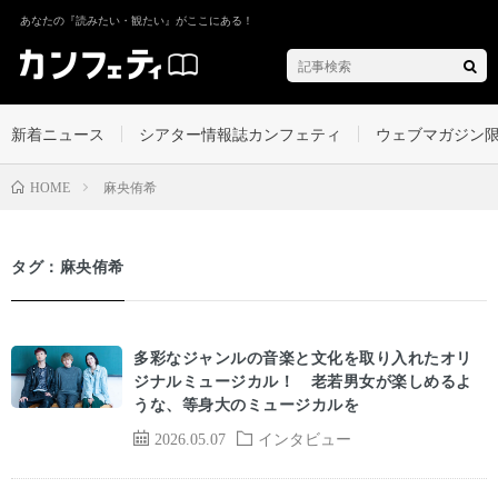
あなたの『読みたい・観たい』がここにある！
新着ニュース
シアター情報誌カンフェティ
ウェブマガジン
麻央侑希
HOME
タグ：麻央侑希
多彩なジャンルの音楽と文化を取り入れたオリ
ジナルミュージカル！ 老若男女が楽しめるよ
うな、等身大のミュージカルを
2026.05.07
インタビュー