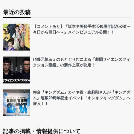
最近の投稿
【コメントあり】『坂本冬美歌手生活40周年記念公演～
今日から明日へ～』メインビジュアル公開！！
須藤元気＆えのもとぐりむによる「劇団サイエンスフィ
クション眼鏡」の新作上演が決定！
舞台『キングダム』カイネ役・森莉那さんが『キングダ
ム』連載20周年記念イベント「キンキンキングダム」へ
潜入！！
記事の掲載・情報提供について