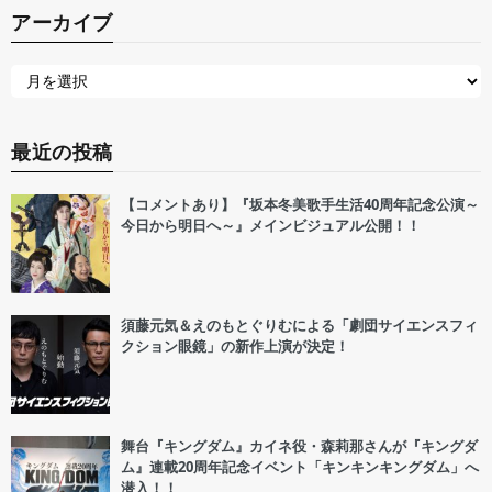
アーカイブ
最近の投稿
【コメントあり】『坂本冬美歌手生活40周年記念公演～
今日から明日へ～』メインビジュアル公開！！
須藤元気＆えのもとぐりむによる「劇団サイエンスフィ
クション眼鏡」の新作上演が決定！
舞台『キングダム』カイネ役・森莉那さんが『キングダ
ム』連載20周年記念イベント「キンキンキングダム」へ
潜入！！