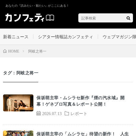
あなたの『読みたい・観たい』がここにある！
新着ニュース
シアター情報誌カンフェティ
ウェブマガジン
阿岐之将一
HOME
タグ：阿岐之将一
保坂萌主宰・ムシラセ新作『煙の汽水域』開
幕！ゲネプロ写真＆レポート公開！
2026.07.13
レポート
保坂萌主宰の「ムシラセ」待望の新作！ 人生