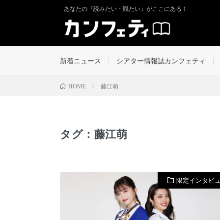
あなたの『読みたい・観たい』がここにある！
新着ニュース
シアター情報誌カンフェティ
藤江萌
HOME
タグ：藤江萌
限定インタビ