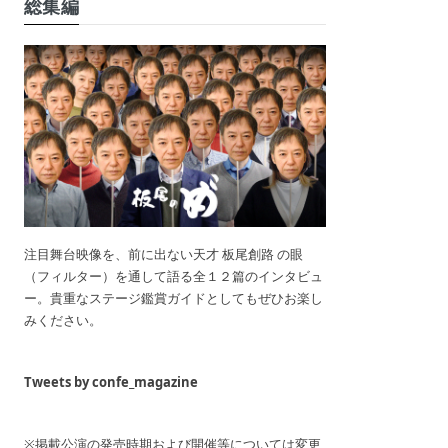
総集編
注目舞台映像を、前に出ない天才 板尾創路 の眼
（フィルター）を通して語る全１２篇のインタビュ
ー。貴重なステージ鑑賞ガイドとしてもぜひお楽し
みください。
Tweets by confe_magazine
※掲載公演の発売時期および開催等については変更