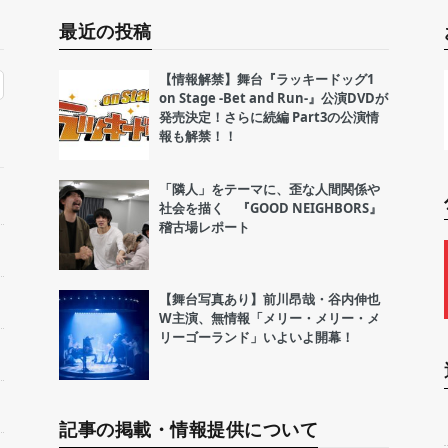
最近の投稿
【情報解禁】舞台『ラッキードッグ1
on Stage -Bet and Run-』公演DVDが
発売決定！さらに続編 Part3の公演情
報も解禁！！
「隣人」をテーマに、歪な人間関係や
社会を描く 『GOOD NEIGHBORS』
稽古場レポート
【舞台写真あり】前川昂哉・谷内伸也
W主演、無情報「メリー・メリー・メ
リーゴーランド」いよいよ開幕！
記事の掲載・情報提供について