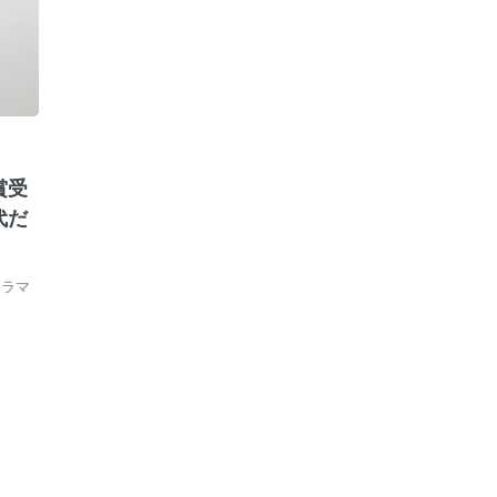
賞受
代だ
メラマ