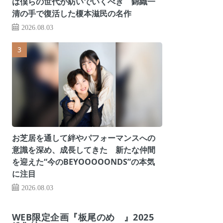
は僕らの世代が紡いでいくべき 錦織一
清の手で復活した榎本滋民の名作
2026.08.03
お芝居を通して絆やパフォーマンスへの
意識を深め、成長してきた 新たな仲間
を迎えた“今のBEYOOOOONDS”の本気
に注目
2026.08.03
WEB限定企画『板尾のめ゙』2025