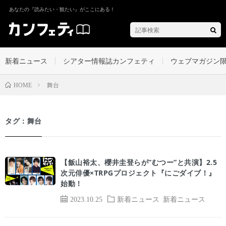
あなたの『読みたい・観たい』がここにある！
新着ニュース
シアター情報誌カンフェティ
ウェブマガジン
舞台
HOME
タグ：舞台
【飯山裕太、櫻井圭登らが”むつー”と共演】2.5
次元俳優×TRPGプロジェクト『にごダイブ！』
始動！
2023.10.25
新着ニュース
新着ニュース