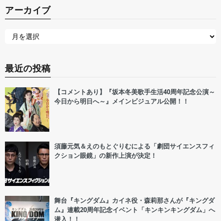
アーカイブ
最近の投稿
【コメントあり】『坂本冬美歌手生活40周年記念公演～
今日から明日へ～』メインビジュアル公開！！
須藤元気＆えのもとぐりむによる「劇団サイエンスフィ
クション眼鏡」の新作上演が決定！
舞台『キングダム』カイネ役・森莉那さんが『キングダ
ム』連載20周年記念イベント「キンキンキングダム」へ
潜入！！