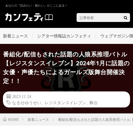
あなたの『読みたい・観たい』がここにある！
新着ニュース
シアター情報誌カンフェティ
ウェブマガジン
番組化/配信もされた話題の人狼系推理バトル
【レジスタンスイレブン】2024年1月に話題の
女優・声優たちによるガールズ版舞台開催決
定！！
2023.11.24
なるせゆうせい
,
レジスタンスイレブン
,
舞台
新着ニュース
番組化/配信もされた話題の人狼系推理バトル
HOME