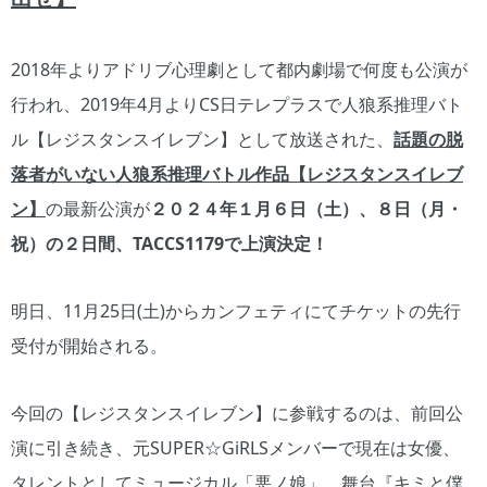
2018年よりアドリブ心理劇として都内劇場で何度も公演が
行われ、2019年4月よりCS日テレプラスで人狼系推理バト
ル【レジスタンスイレブン】として放送された、
話題の脱
落者がいない人狼系推理バトル作品【レジスタンスイレブ
ン】
の最新公演が
２０２４年１月６日（土）、８日（月・
祝）の２日間、TACCS1179で上演決定！
明日、11月25日(土)からカンフェティにてチケットの先行
受付が開始される。
今回の【レジスタンスイレブン】に参戦するのは、前回公
演に引き続き、元SUPER☆GiRLSメンバーで現在は女優、
タレントとしてミュージカル「悪ノ娘」、舞台『キミと僕