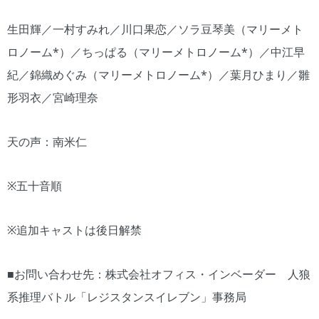
生田輝／一村すみれ／川口果恋／ソラ豆琴美（マリーメト
ロノーム*）／ちっぱる（マリーメトロノーム*）／中江早
紀／錦織めぐみ（マリーメトロノーム*）／葉月ひまり／雛
形羽衣／宮崎理奈
天の声：南米仁
※五十音順
※追加キャストは後日解禁
■お問い合わせ先：株式会社オフィス・インベーダー 人狼
系推理バトル「レジスタンスイレブン」事務局