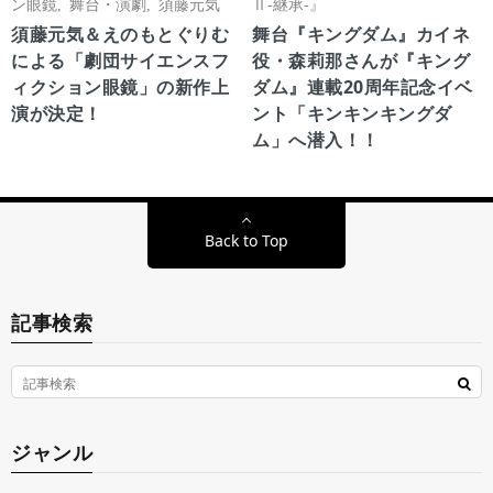
ン眼鏡
,
舞台・演劇
,
須藤元気
Ⅱ-継承-』
須藤元気＆えのもとぐりむ
舞台『キングダム』カイネ
による「劇団サイエンスフ
役・森莉那さんが『キング
ィクション眼鏡」の新作上
ダム』連載20周年記念イベ
演が決定！
ント「キンキンキングダ
ム」へ潜入！！
Back to Top
記事検索
ジャンル