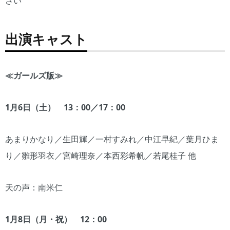
さい
出演キャスト
≪ガールズ版≫
1月
6
日（土） 13：00／17：00
あまりかなり／生田輝／一村すみれ／中江早紀／葉月ひま
り／雛形羽衣／宮崎理奈／本西彩希帆／若尾桂子 他
天の声：南米仁
1月8日（月・祝） 1
2
：00