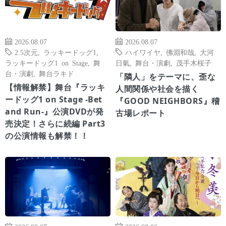
2026.08.07
2026.08.07
2.5次元
,
ラッキードッグ1
,
ハイワイヤ
,
佛淵和哉
,
大河
ラッキードッグ1 on Stage
,
舞
日氣
,
舞台・演劇
,
茂手木桜子
台・演劇
,
舞台ラキド
「隣人」をテーマに、歪な
【情報解禁】舞台『ラッキ
人間関係や社会を描く
ードッグ1 on Stage -Bet
『GOOD NEIGHBORS』稽
and Run-』公演DVDが発
古場レポート
売決定！さらに続編 Part3
の公演情報も解禁！！