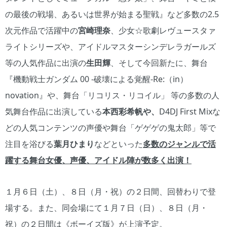
の最後の戦場、あるいは世界が始まる聖戦』など多数の2.5
次元作品で活躍中の
宮崎理奈
、少女☆歌劇レヴュースタァ
ライトシリーズや、アイドルマスターシンデレラガールズ
等の人気作品に出演の
生田輝
、そして今回新たに、舞台
『機動戦士ガンダム 00 -破壊による覚醒-Re:（in）
novation』や、舞台「リコリス・リコイル」 等の多数の人
気舞台作品に出演している
本西彩希帆や、
D4DJ First Mixな
どの人気コンテンツの声優や舞台「ゲゲゲの鬼太郎」等で
注目を浴びる
葉月ひまり
などといった
多数のジャンルで活
躍する舞台女優、声優、アイドル陣が数多く出演！
１月６日（土）、８日（月・祝）の２日間、回替わりで登
場する。また、同会場にて１月７日（日）、８日（月・
祝）の２日間は《ボーイズ版》が上演予定。