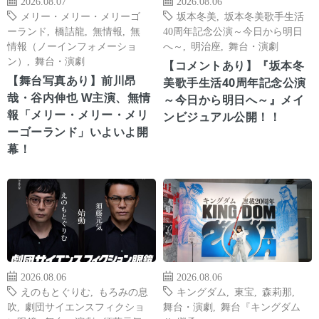
2026.08.07
2026.08.06
メリー・メリー・メリーゴ
坂本冬美
,
坂本冬美歌手生活
ーランド
,
橋詰龍
,
無情報
,
無
40周年記念公演～今日から明日
情報（ノーインフォメーショ
へ～
,
明治座
,
舞台・演劇
ン）
,
舞台・演劇
【コメントあり】『坂本冬
【舞台写真あり】前川昂
美歌手生活40周年記念公演
哉・谷内伸也 W主演、無情
～今日から明日へ～』メイ
報「メリー・メリー・メリ
ンビジュアル公開！！
ーゴーランド」いよいよ開
幕！
2026.08.06
2026.08.06
えのもとぐりむ
,
もろみの息
キングダム
,
東宝
,
森莉那
,
吹
,
劇団サイエンスフィクショ
舞台・演劇
,
舞台『キングダム