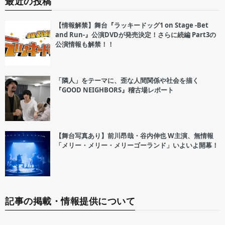
最近の投稿
【情報解禁】舞台『ラッキードッグ1 on Stage -Bet
and Run-』公演DVDが発売決定！さらに続編 Part3の
公演情報も解禁！！
「隣人」をテーマに、歪な人間関係や社会を描く
『GOOD NEIGHBORS』稽古場レポート
【舞台写真あり】前川昂哉・谷内伸也 W主演、無情報
「メリー・メリー・メリーゴーランド」いよいよ開幕！
記事の掲載・情報提供について