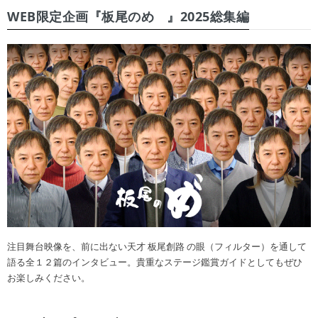
WEB限定企画『板尾のめ゙』2025総集編
注目舞台映像を、前に出ない天才 板尾創路 の眼（フィルター）を通して
語る全１２篇のインタビュー。貴重なステージ鑑賞ガイドとしてもぜひ
お楽しみください。