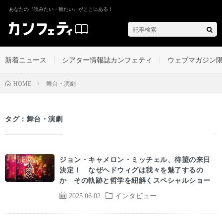
あなたの『読みたい・観たい』がここにある！
新着ニュース
シアター情報誌カンフェティ
ウェブマガジン
舞台・演劇
HOME
タグ：舞台・演劇
ジョン・キャメロン・ミッチェル、待望の来日
決定！ なぜヘドウィグは我々を魅了するの
か その軌跡と哲学を紐解くスペシャルショー
2025.06.02
インタビュー