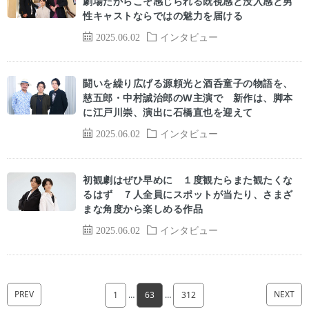
劇場だからこそ感じられる既視感と没入感と男
性キャストならではの魅力を届ける
2025.06.02
インタビュー
闘いを繰り広げる源頼光と酒呑童子の物語を、
慈五郎・中村誠治郎のW主演で 新作は、脚本
に江戸川崇、演出に石橋直也を迎えて
2025.06.02
インタビュー
初観劇はぜひ早めに １度観たらまた観たくな
るはず ７人全員にスポットが当たり、さまざ
まな角度から楽しめる作品
2025.06.02
インタビュー
PREV
NEXT
1
…
63
…
312