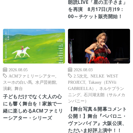
朗読LIVE「星の王子さま」
を再演 8月17日(月)19：
00～チケット販売開始！
2026.08.05
2026.08.03
ACMファミリーシアター
,
2.5次元
,
NELKE WEST
スーホの白い馬
,
水戸芸術館
,
PROJECT
,
Takassy（ENVii
演劇
,
舞台
GABRIELLA）
,
ネルケプラン
ニング
,
石川湖太朗（サルメカ
子どもだけでなく大人の心
ンパニー）
にも響く舞台を！家族で一
【舞台写真＆開幕コメント
緒に楽しめるACMファミリ
公開！】舞台『ペパロニ・
ーシアター・シリーズ
ヴァンパイア』大阪公演、
ただいま好評上演中！！