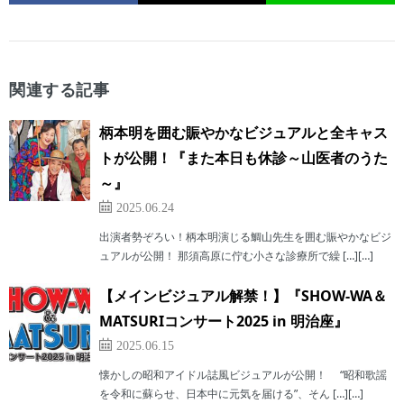
関連する記事
柄本明を囲む賑やかなビジュアルと全キャス
トが公開！『また本日も休診～山医者のうた
～』
2025.06.24
出演者勢ぞろい！柄本明演じる鯛山先生を囲む賑やかなビジ
ュアルが公開！ 那須高原に佇む小さな診療所で繰 […][…]
【メインビジュアル解禁！】『SHOW-WA＆
MATSURIコンサート2025 in 明治座』
2025.06.15
懐かしの昭和アイドル誌風ビジュアルが公開！ “昭和歌謡
を令和に蘇らせ、日本中に元気を届ける”、そん […][…]