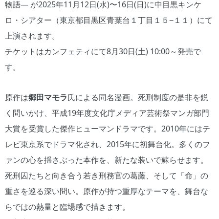
物語― が2025年11月12日(水)〜16日(日)に中目黒キンケ
ロ・シアター（東京都目黒区青葉台１丁目１５−１１）にて
上演されます。
チケットはカンフェティにて8月30日(土) 10:00～発売で
す。
原作は
郷田マモラ
氏による同名漫画。死刑制度の是非を鋭
く問いかけ、平成19年度文化庁メディア芸術祭マンガ部門
大賞を受賞した傑作ヒューマンドラマです。2010年にはテ
レビ東京系でドラマ化され、2015年に初舞台化。多くのフ
ァンの心を揺さぶった本作を、新たな装いで蘇らせます。
死刑囚たちと向き合う若き刑務官の葛藤、そして「命」の
重さを巡る深い問い。原作が持つ重厚なテーマを、舞台な
らではの熱量と臨場感で描きます。