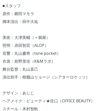
■スタッフ
原作：郷田マモラ
脚本演出：田中大祐
美術：大津英輔（＋鴉屋）
照明：赤田智宏（ALOP）
音響：丸山慶将（tone pocket）
衣裳：前野里佳（K&Mラボ）
舞台監督：丸山直己
演出助手：根魏山リョージ（シアターロケッツ）
デザイン：あじじ
ヘアメイク：ビューティ★佐口（OFFICE BEAUTY）
スチール：木村智軌