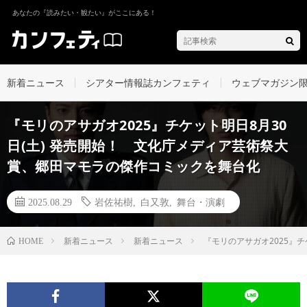
あなたの『読みたい・観たい』がここにある！
新着ニュース
シアター情報誌カンフェティ
ウェブマガジン
『モリのアサガオ2025』チケット明日8月30
日(土) 発売開始！ 文化庁メディア芸術祭大
賞、郷田マモラの傑作コミックを舞台化
2025.08.29
岩佐祐樹
,
白又敦
,
舞台・演劇
新着ニュース
新着ニュース
『モリのアサガオ2025』
HOME