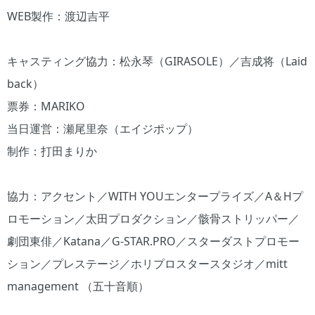
WEB製作：渡辺吉平
キャスティング協力：松永琴（GIRASOLE）／吉成将（Laid
back）
票券：MARIKO
当日運営：瀬尾里奈（エイジポップ）
制作：打田まりか
協力：アクセント／WITH YOUエンタープライズ／A＆Hプ
ロモーション／太田プロダクション／骸骨ストリッパー／
劇団東俳／Katana／G-STAR.PRO／スターダストプロモー
ション／プレステージ／ホリプロスタースタジオ／mitt
management （五十音順）