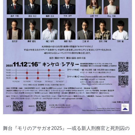
舞台『モリのアサガオ2025』―或る新人刑務官と死刑囚の