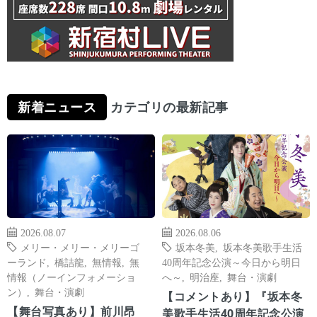
新着ニュース
カテゴリの最新記事
2026.08.07
2026.08.06
メリー・メリー・メリーゴ
坂本冬美
,
坂本冬美歌手生活
ーランド
,
橋詰龍
,
無情報
,
無
40周年記念公演～今日から明日
情報（ノーインフォメーショ
へ～
,
明治座
,
舞台・演劇
ン）
,
舞台・演劇
【コメントあり】『坂本冬
【舞台写真あり】前川昂
美歌手生活40周年記念公演