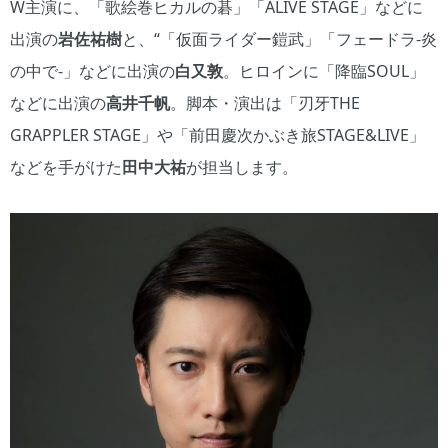
W主演に、「歌絵巻ヒカルの碁」「ALIVE STAGE」などに
出演の
岩佐祐樹
と、“「仮面ライダー鎧武」「フェードラ-炎
の中で-」などに出演の
白又敦
。ヒロインに「降臨SOUL」
などに出演の
高井千帆
。脚本・演出は「刃牙THE
GRAPPLER STAGE」や「前田慶次かぶき旅STAGE&LIVE」
などを手がけた
田中大祐
が担当します。