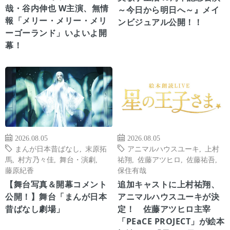
哉・谷内伸也 W主演、無情
～今日から明日へ～』メイ
報「メリー・メリー・メリ
ンビジュアル公開！！
ーゴーランド」いよいよ開
幕！
2026.08.05
2026.08.05
まんが日本昔ばなし
,
末原拓
アニマルハウスユーキ
,
上村
馬
,
村方乃々佳
,
舞台・演劇
,
祐翔
,
佐藤アツヒロ
,
佐藤祐吾
,
藤原紀香
保住有哉
【舞台写真＆開幕コメント
追加キャストに上村祐翔、
公開！】舞台「まんが日本
アニマルハウスユーキが決
昔ばなし劇場」
定！ 佐藤アツヒロ主宰
「PEaCE PROJECT」が絵本