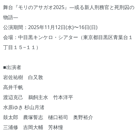
舞台『モリのアサガオ2025』―或る新人刑務官と死刑囚の
物語―
公演期間：2025年11月12日(水)〜16日(日)
会場：中目黒キンケロ・シアター（東京都目黒区青葉台１
丁目１５−１１）
■出演者
岩佐祐樹 白又敦
高井千帆
渡辺克己 鵜飼主水 竹本洋平
水原ゆき 杉山月渚
鼓太郎 農塚誓志 樋口裕司 奥野裕介
三浦修 吉岡大輔 芳林憧