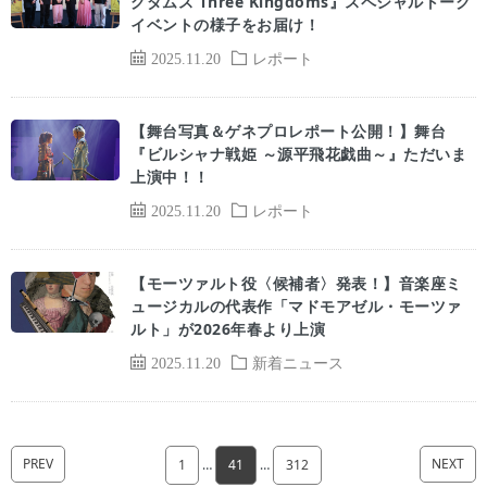
グダムス Three Kingdoms』スペシャルトーク
イベントの様子をお届け！
2025.11.20
レポート
【舞台写真＆ゲネプロレポート公開！】舞台
『ビルシャナ戦姫 ～源平飛花戯曲～』ただいま
上演中！！
2025.11.20
レポート
【モーツァルト役〈候補者〉発表！】音楽座ミ
ュージカルの代表作「マドモアゼル・モーツァ
ルト」が2026年春より上演
2025.11.20
新着ニュース
PREV
NEXT
1
…
41
…
312