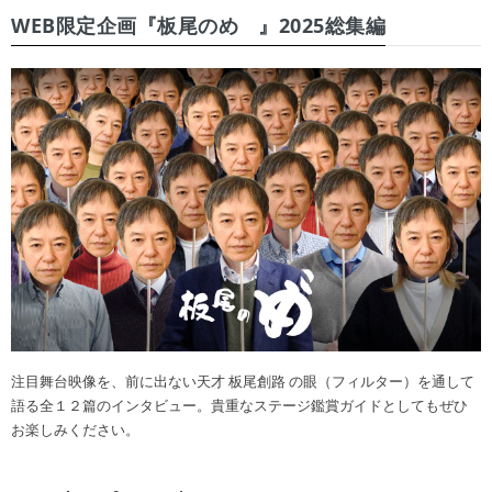
WEB限定企画『板尾のめ゙』2025総集編
注目舞台映像を、前に出ない天才 板尾創路 の眼（フィルター）を通して
語る全１２篇のインタビュー。貴重なステージ鑑賞ガイドとしてもぜひ
お楽しみください。