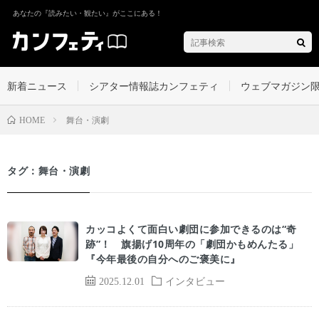
あなたの『読みたい・観たい』がここにある！
新着ニュース
シアター情報誌カンフェティ
ウェブマガジン
舞台・演劇
HOME
タグ：舞台・演劇
カッコよくて面白い劇団に参加できるのは“奇
跡”！ 旗揚げ10周年の「劇団かもめんたる」
『今年最後の自分へのご褒美に』
2025.12.01
インタビュー