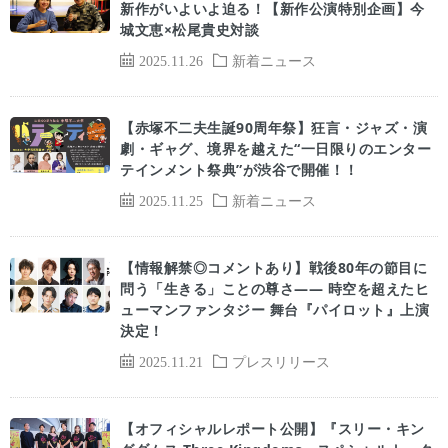
新作がいよいよ迫る！【新作公演特別企画】今
城文恵×松尾貴史対談
2025.11.26
新着ニュース
【赤塚不二夫生誕90周年祭】狂言・ジャズ・演
劇・ギャグ、境界を越えた“一日限りのエンター
テインメント祭典”が渋谷で開催！！
2025.11.25
新着ニュース
【情報解禁◎コメントあり】戦後80年の節目に
問う「生きる」ことの尊さ—— 時空を超えたヒ
ューマンファンタジー 舞台『パイロット』上演
決定！
2025.11.21
プレスリリース
【オフィシャルレポート公開】『スリー・キン