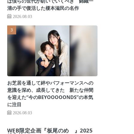
は僕らの世代が紡いでいくべき 錦織一
清の手で復活した榎本滋民の名作
2026.08.03
お芝居を通して絆やパフォーマンスへの
意識を深め、成長してきた 新たな仲間
を迎えた“今のBEYOOOOONDS”の本気
に注目
2026.08.03
WEB限定企画『板尾のめ゙』2025