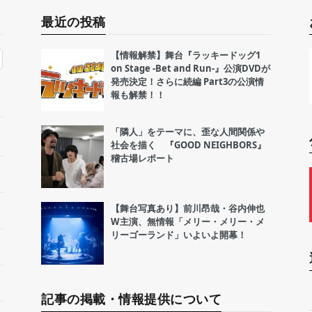
最近の投稿
【情報解禁】舞台『ラッキードッグ1
on Stage -Bet and Run-』公演DVDが
発売決定！さらに続編 Part3の公演情
報も解禁！！
「隣人」をテーマに、歪な人間関係や
社会を描く 『GOOD NEIGHBORS』
稽古場レポート
【舞台写真あり】前川昂哉・谷内伸也
W主演、無情報「メリー・メリー・メ
リーゴーランド」いよいよ開幕！
記事の掲載・情報提供について