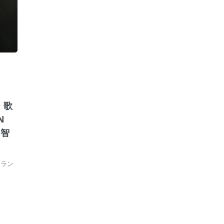
・歌
N
音智
フラン