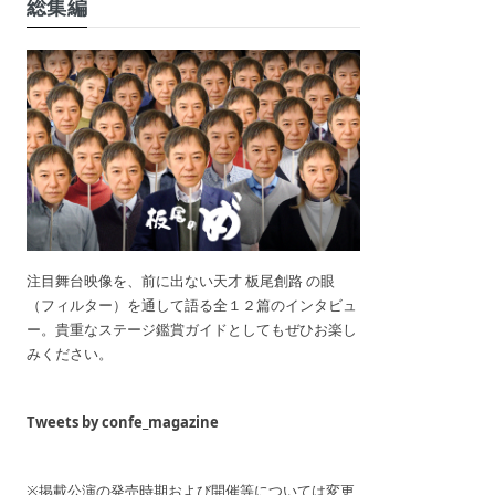
総集編
注目舞台映像を、前に出ない天才 板尾創路 の眼
（フィルター）を通して語る全１２篇のインタビュ
ー。貴重なステージ鑑賞ガイドとしてもぜひお楽し
みください。
Tweets by confe_magazine
※掲載公演の発売時期および開催等については変更