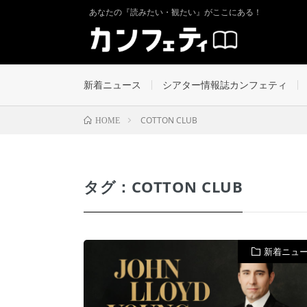
あなたの『読みたい・観たい』がここにある！
新着ニュース
シアター情報誌カンフェティ
COTTON CLUB
HOME
タグ：COTTON CLUB
新着ニュ