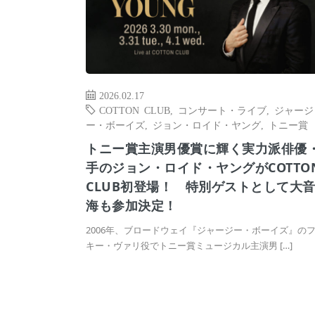
2026.02.17
COTTON CLUB
,
コンサート・ライブ
,
ジャージ
ー・ボーイズ
,
ジョン・ロイド・ヤング
,
トニー賞
トニー賞主演男優賞に輝く実力派俳優
手のジョン・ロイド・ヤングがCOTTO
CLUB初登場！ 特別ゲストとして大
海も参加決定！
2006年、ブロードウェイ『ジャージー・ボーイズ』の
キー・ヴァリ役でトニー賞ミュージカル主演男 […]