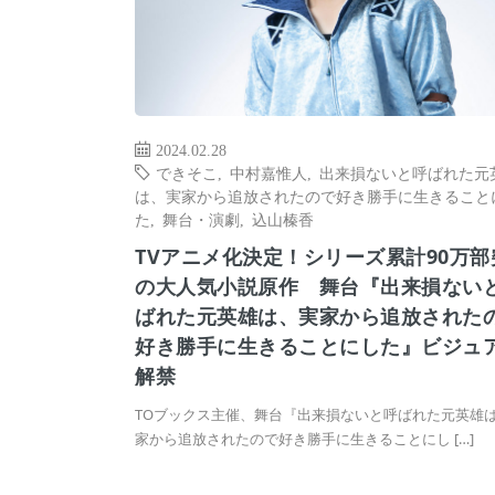
2024.02.28
できそこ
,
中村嘉惟人
,
出来損ないと呼ばれた元
は、実家から追放されたので好き勝手に生きること
た
,
舞台・演劇
,
込山榛香
TVアニメ化決定！シリーズ累計90万部
の大人気小説原作 舞台『出来損ない
ばれた元英雄は、実家から追放された
好き勝手に生きることにした』ビジュ
解禁
TOブックス主催、舞台『出来損ないと呼ばれた元英雄
家から追放されたので好き勝手に生きることにし […]