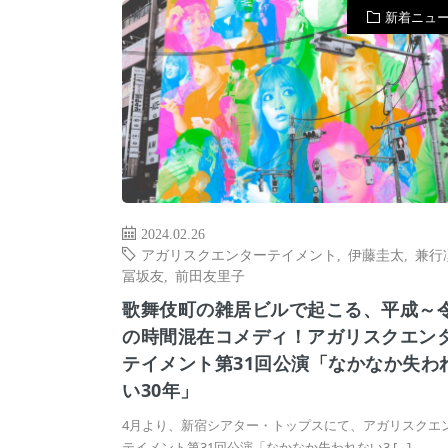
新着ニュ
2024.02.26
アガリスクエンターテイメント
,
伊藤圭太
,
兼行
冨坂友
,
前田友里子
歌舞伎町の雑居ビルで起こる、平成～
の時間混在コメディ！アガリスクエン
テイメント第31回公演「なかなか失わ
い30年」
4月より、新宿シアター・トップスにて、アガリスクエ
テイメント第31回公演「なかなか失われない3 […]