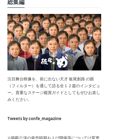
総集編
注目舞台映像を、前に出ない天才 板尾創路 の眼
（フィルター）を通して語る全１２篇のインタビュ
ー。貴重なステージ鑑賞ガイドとしてもぜひお楽し
みください。
Tweets by confe_magazine
※掲載公演の発売時期および開催等については変更