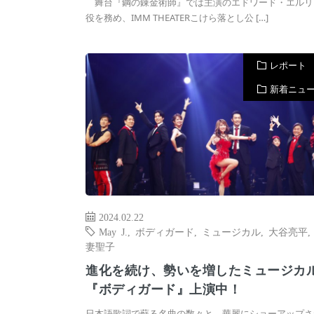
舞台『鋼の錬金術師』では主演のエドワード・エルリ
役を務め、IMM THEATERこけら落とし公 […]
レポート
新着ニュ
2024.02.22
May J.
,
ボディガード
,
ミュージカル
,
大谷亮平
妻聖子
進化を続け、勢いを増したミュージカ
『ボディガード』上演中！
日本語歌詞で蘇る名曲の数々と、華麗にショーアップさ