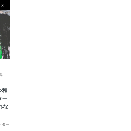
ース
凜
,
令和
ター
れな
ンター