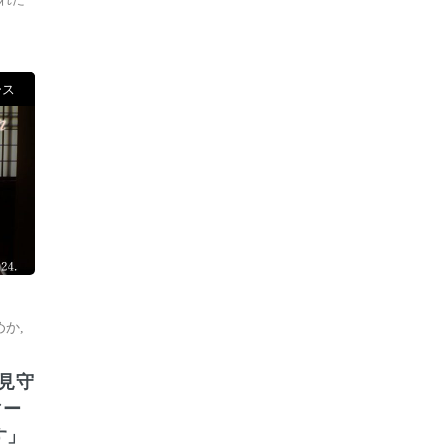
ース
めか
,
見守
マー
す」