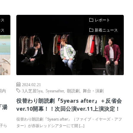
ース
レポート
ース
新着ニュース
2024.02.21
岡内
3人芝居5ya
,
5yearsafter
,
朗読劇
,
舞台・演劇
役替わり朗読劇『5years after』＋反省会
「湯
ver.10開幕！！次回公演ver.11上演決定！
役替わり朗読劇『5years after』（ファイブ・イヤーズ・アフ
子ら
ター）が赤坂レッドシアターにて開 […]