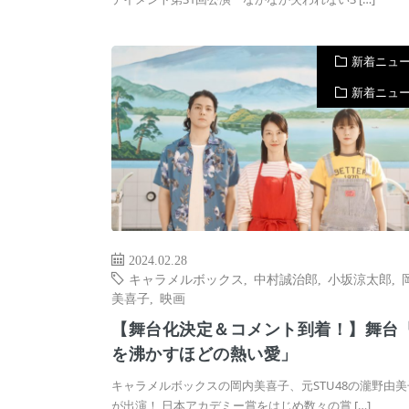
新着ニュ
新着ニュ
2024.02.28
キャラメルボックス
,
中村誠治郎
,
小坂涼太郎
,
美喜子
,
映画
【舞台化決定＆コメント到着！】舞台
を沸かすほどの熱い愛」
キャラメルボックスの岡内美喜子、元STU48の瀧野由美
が出演！ 日本アカデミー賞をはじめ数々の賞 […]