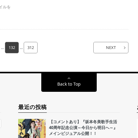
イルを
…
132
…
312
NEXT
Back to Top
最近の投稿
【コメントあり】『坂本冬美歌手生活
40周年記念公演～今日から明日へ～』
メインビジュアル公開！！