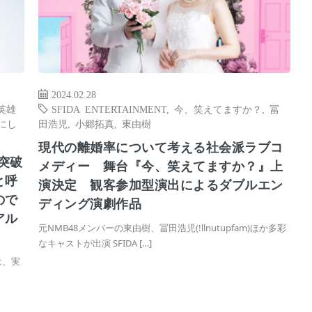
2024.02.28
英雄
SFIDA ENTERTAINMENT
,
今、笑えてますか？
,
冨
にし
田浩児
,
小郷拓真
,
東由樹
現代の離婚率について考える社会派ラブコ
突破
メディー 舞台『今、笑えてますか？』上
と呼
演決定 観客参加型演出によるダブルエン
ので
ディング演劇作品
アル
元NMB48メンバーの東由樹、冨田浩児(!llnutupfam)ほか多彩
なキャストが出演 SFIDA […]
は、実