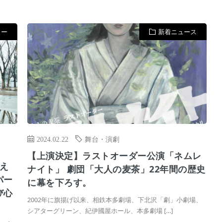
ュー
新着ニュース
2024.02.22
舞台・演劇
【上演決定】ラストオーダー公演「ネムレ
え
ナイト」 劇団「大人の麦茶」22年間の歴史
パー
に幕を下ろす。
び心
2002年に旗揚げ以来、相鉄本多劇場、下北沢「劇」小劇場、
シアターグリーン、紀伊國屋ホール、本多劇場 […]