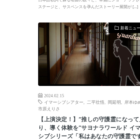
ステージと、サスペンスを孕んだストーリー展開が […]
新着ニュ
2024.02.15
イマーシブシアター
,
二平壮悟
,
岡延明
,
岸本ゆ
市原えりさ
【上演決定！】“推しの守護霊になって
り、導く体験を”サヨナラワールド イ
シブシリーズ「私はあなたの守護霊で