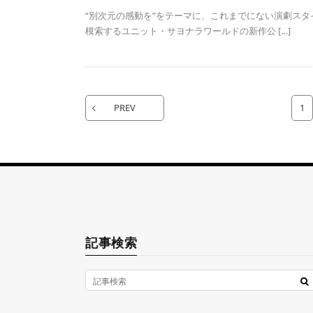
“別次元の感動を”をテーマに、これまでにない演劇スタ
模索するユニット・サヨナラワールドの新作公 […]
PREV
1
記事検索