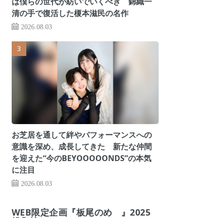
は僕らの世代が紡いでいくべき 錦織一
清の手で復活した榎本滋民の名作
2026.08.03
お芝居を通して絆やパフォーマンスへの
意識を深め、成長してきた 新たな仲間
を迎えた“今のBEYOOOOONDS”の本気
に注目
2026.08.03
WEB限定企画『板尾のめ゙』2025