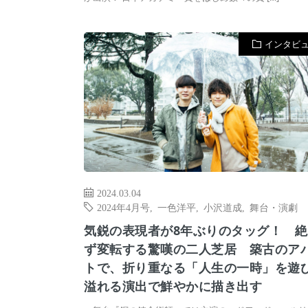
インタビ
2024.03.04
2024年4月号
,
一色洋平
,
小沢道成
,
舞台・演劇
気鋭の表現者が8年ぶりのタッグ！ 絶
ず変転する驚嘆の二人芝居 築古のア
トで、折り重なる「人生の一時」を遊
溢れる演出で鮮やかに描き出す