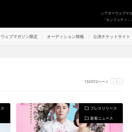
シアターウェブマ
「カンフェティ」
ウェブマガジン限定
オーディション情報
公演チケットサイト
132/312ページ
<
>
ース
プレスリリース
ス
新着ニュース