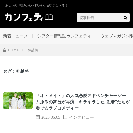
あなたの『読みたい・観たい』がここにある！
新着ニュース
シアター情報誌カンフェティ
ウェブマガジン
神越将
HOME
タグ：神越将
「オトメイト」の人気恋愛アドベンチャーゲー
ム原作の舞台が再演 キラキラした“忍者”たちが
奏でるラブコメディー
2023.06.05
インタビュー