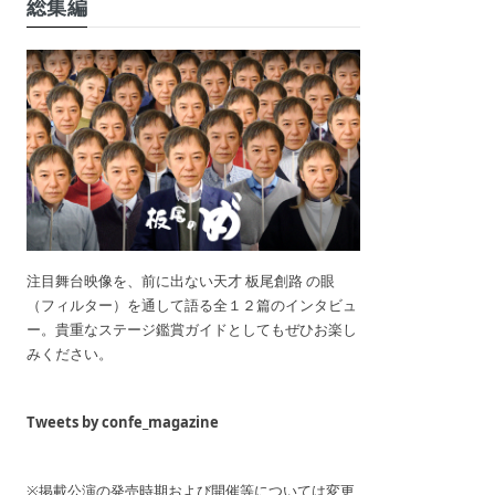
総集編
注目舞台映像を、前に出ない天才 板尾創路 の眼
（フィルター）を通して語る全１２篇のインタビュ
ー。貴重なステージ鑑賞ガイドとしてもぜひお楽し
みください。
Tweets by confe_magazine
※掲載公演の発売時期および開催等については変更