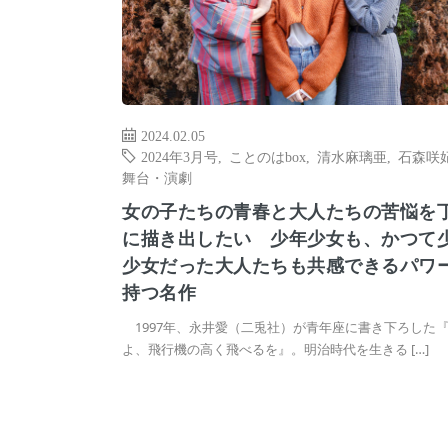
2024.02.05
2024年3月号
,
ことのはbox
,
清水麻璃亜
,
石森咲
舞台・演劇
女の子たちの青春と大人たちの苦悩を
に描き出したい 少年少女も、かつて
少女だった大人たちも共感できるパワ
持つ名作
1997年、永井愛（二兎社）が青年座に書き下ろした
よ、飛行機の高く飛べるを』。明治時代を生きる […]