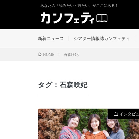
あなたの『読みたい・観たい』がここにある！
新着ニュース
シアター情報誌カンフェティ
石森咲妃
HOME
タグ：石森咲妃
インタビ