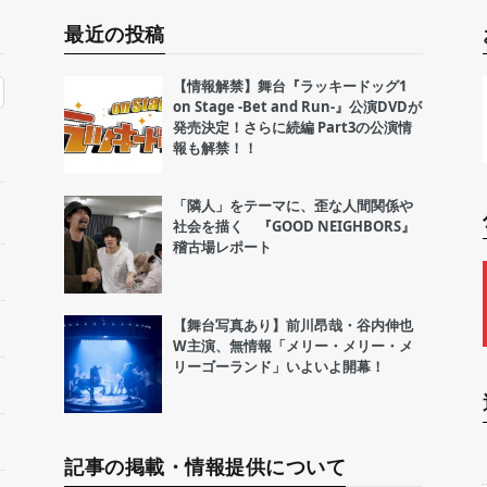
最近の投稿
【情報解禁】舞台『ラッキードッグ1
on Stage -Bet and Run-』公演DVDが
発売決定！さらに続編 Part3の公演情
報も解禁！！
「隣人」をテーマに、歪な人間関係や
社会を描く 『GOOD NEIGHBORS』
稽古場レポート
【舞台写真あり】前川昂哉・谷内伸也
W主演、無情報「メリー・メリー・メ
リーゴーランド」いよいよ開幕！
記事の掲載・情報提供について