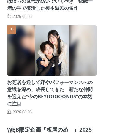
は僕らの世代が紡いでいくべき 錦織一
清の手で復活した榎本滋民の名作
2026.08.03
お芝居を通して絆やパフォーマンスへの
意識を深め、成長してきた 新たな仲間
を迎えた“今のBEYOOOOONDS”の本気
に注目
2026.08.03
WEB限定企画『板尾のめ゙』2025