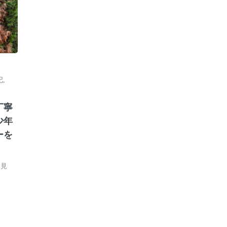
妃
,
丁寧
少年
ーを
『見