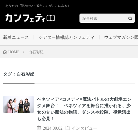
あなたの『読みたい・観たい』がここにある！
新着ニュース
シアター情報誌カンフェティ
ウェブマガジン
白石彩妃
HOME
タグ：白石彩妃
ベネツィア×コメディ×魔法バトルの大劇場エン
タメ舞台！ ベネツィアを舞台に描かれる、少
女の甘い魔法の物語。ダンスや殺陣、視覚演出
も必見！
2024.09.02
インタビュー