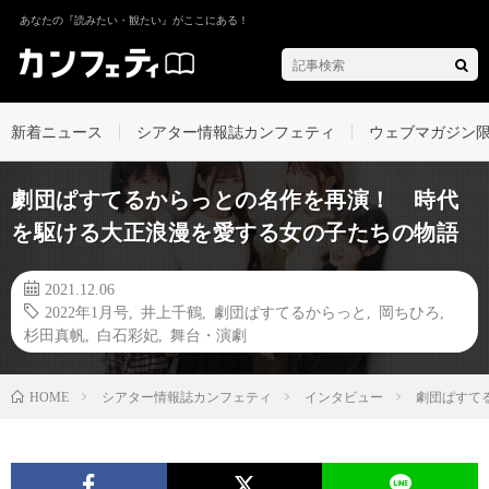
あなたの『読みたい・観たい』がここにある！
新着ニュース
シアター情報誌カンフェティ
ウェブマガジン
劇団ぱすてるからっとの名作を再演！ 時代
を駆ける大正浪漫を愛する女の子たちの物語
2021.12.06
2022年1月号
,
井上千鶴
,
劇団ぱすてるからっと
,
岡ちひろ
,
杉田真帆
,
白石彩妃
,
舞台・演劇
シアター情報誌カンフェティ
インタビュー
劇団ぱすて
HOME