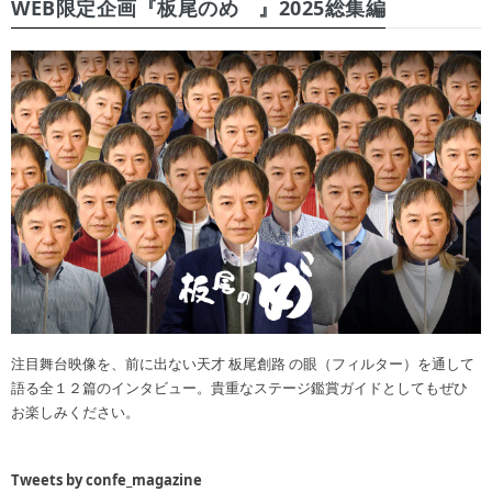
WEB限定企画『板尾のめ゙』2025総集編
注目舞台映像を、前に出ない天才 板尾創路 の眼（フィルター）を通して
語る全１２篇のインタビュー。貴重なステージ鑑賞ガイドとしてもぜひ
お楽しみください。
Tweets by confe_magazine