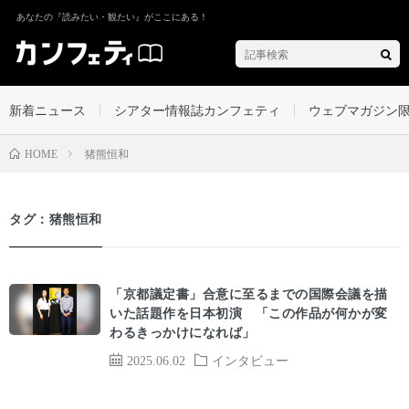
あなたの『読みたい・観たい』がここにある！
新着ニュース
シアター情報誌カンフェティ
ウェブマガジン
猪熊恒和
HOME
タグ：猪熊恒和
「京都議定書」合意に至るまでの国際会議を描
いた話題作を日本初演 「この作品が何かが変
わるきっかけになれば」
2025.06.02
インタビュー