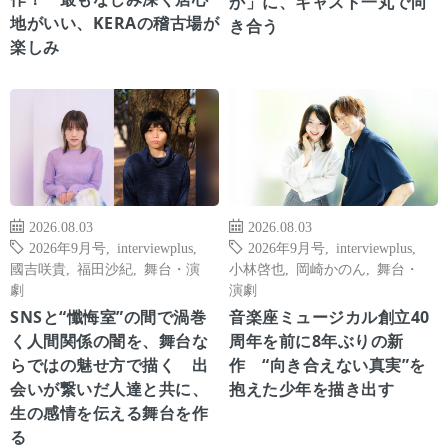
か」に、キャスト一丸で向
地がいい、KERAの稽古場が
き合う
楽しみ
2026.08.03
2026.08.03
2026年9月号
,
interviewplus
,
2026年9月号
,
interviewplus
,
國吉咲貴
,
福田沙紀
,
舞台・演
小林啓也
,
岡崎かのん
,
舞台・
劇
演劇
SNSと“懺悔室”の間で渦巻
音楽座ミュージカル創立40
く人間関係の闇を、舞台な
周年を前に8年ぶりの新
らではの魅せ方で描く 出
作 “向き合えない真実”を
会いが繋いだ人達と共に、
抱えた少年を描き出す
生の感情を伝える舞台を作
る