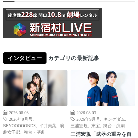
インタビュー
カテゴリの最新記事
2026.08.03
2026.08.03
2026年9月号
,
2026年9月号
,
キングダム
,
BEYOOOOONDS
,
平井美葉
,
演
三浦宏規
,
東宝
,
舞台・演劇
劇女子部
,
舞台・演劇
三浦宏規「武器の重みを自