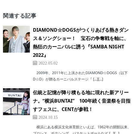
関連する記事
DIAMOND☆DOGSがつくりあげる熱きダン
ス＆ソングショー！ 宝石の争奪戦を軸に、
熱狂のカーニバルに誘う『SAMBA NIGHT
2022』
2022.05.02
2009年、2011年に上演されたDIAMOND☆DOGS（以下
D☆D）が贈るカーニバルステージ『 […][…]
伝統と記憶が降り積もる地に現れた新アリー
ナ。“横浜BUNTAI” 100年続く音楽祭を目指
すフェスに、CENTが参戦！
2024.10.15
横浜にある横浜文化体育館といえば、1962年の開館以来、
プロレス、ボクシング、バスケットボールなど […][…]