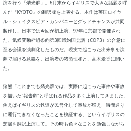
演を行う「燐光群」。6月末からイギリスで大きな話題を呼
んだ『KYOTO』の翻訳版を上演する。本作は英国ロイヤ
ル・シェイクスピア・カンパニーとグッドチャンスが共同
製作し、日本では今回が初上演。97年に京都で開催され
た、気候変動枠組条約第3回締約国会議（COP3）の合意に
至る会議を演劇化したものだ。現実で起こった出来事を演
劇で届ける意義を、出演者の猪熊恒和と、高木愛香に聞い
た。
猪熊「これまでも燐光群では、実際に起こった事件や事故
を描いた“報告劇”と呼ばれる作品を多く上演してきました。
例えばイギリスの鉄道が民営化して事故が増え、時間通り
に運行できなくなったことを検証する、というイギリスの
芝居を翻訳上演して。その時も色々なことを勉強しながら