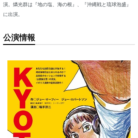
演。燐光群は『地の塩、海の根』、『沖縄戦と琉球泡盛』
に出演。
公演情報