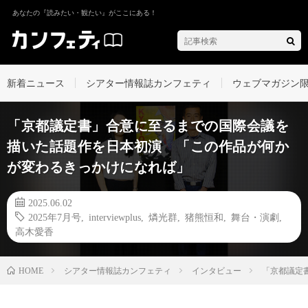
あなたの『読みたい・観たい』がここにある！
新着ニュース
シアター情報誌カンフェティ
ウェブマガジン
「京都議定書」合意に至るまでの国際会議を
描いた話題作を日本初演 「この作品が何か
が変わるきっかけになれば」
2025.06.02
2025年7月号
,
interviewplus
,
燐光群
,
猪熊恒和
,
舞台・演劇
,
高木愛香
シアター情報誌カンフェティ
インタビュー
「京都議定
HOME