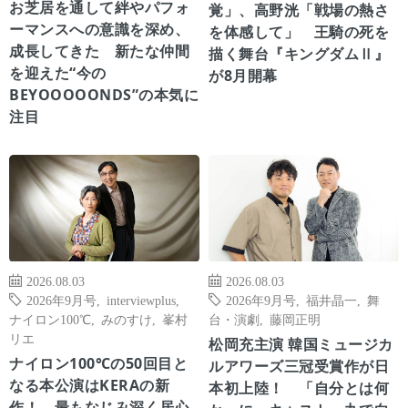
お芝居を通して絆やパフォ
覚」、高野洸「戦場の熱さ
ーマンスへの意識を深め、
を体感して」 王騎の死を
成長してきた 新たな仲間
描く舞台『キングダムⅡ』
を迎えた“今の
が8月開幕
BEYOOOOONDS”の本気に
注目
2026.08.03
2026.08.03
2026年9月号
,
interviewplus
,
2026年9月号
,
福井晶一
,
舞
ナイロン100℃
,
みのすけ
,
峯村
台・演劇
,
藤岡正明
リエ
松岡充主演 韓国ミュージカ
ナイロン100℃の50回目と
ルアワーズ三冠受賞作が日
なる本公演はKERAの新
本初上陸！ 「自分とは何
作！ 最もなじみ深く居心