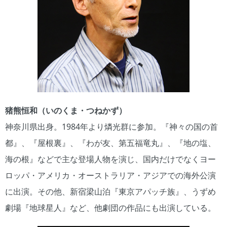
猪熊恒和（いのくま・つねかず）
神奈川県出身。1984年より燐光群に参加。『神々の国の首
都』、『屋根裏』、『わが友、第五福竜丸』、『地の塩、
海の根』などで主な登場人物を演じ、国内だけでなくヨー
ロッパ・アメリカ・オーストラリア・アジアでの海外公演
に出演。その他、新宿梁山泊『東京アパッチ族』、うずめ
劇場『地球星人』など、他劇団の作品にも出演している。