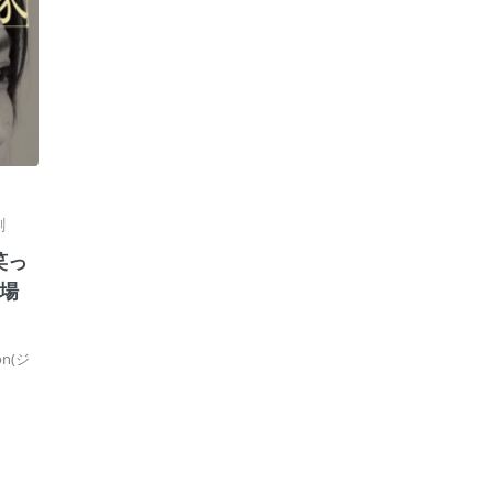
劇
笑っ
場
n(ジ