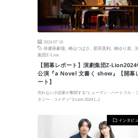
2024.07.16
俳優座劇場
,
崎山つばさ
,
星田英利
,
柳ゆり菜
,
集団Z-Lion
【開幕レポート】演劇集団Z-Lion202
公演『a Novel ⽂書く show』【開幕
ート】
売れない小説家が奮闘する“ヒューマン・ハートフル・
タジー・コメディ” Z-Lion 2024 […]
インタビ