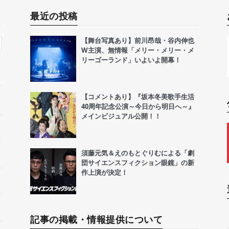
最近の投稿
【舞台写真あり】前川昂哉・谷内伸也
W主演、無情報「メリー・メリー・メ
リーゴーランド」いよいよ開幕！
【コメントあり】『坂本冬美歌手生活
40周年記念公演～今日から明日へ～』
メインビジュアル公開！！
須藤元気＆えのもとぐりむによる「劇
団サイエンスフィクション眼鏡」の新
作上演が決定！
記事の掲載・情報提供について