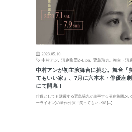
2023.05.10
中村アン
,
演劇集団Z-Lion
,
粟島瑞丸
,
舞台・演
中村アンが初主演舞台に挑む。舞台『
てもいい家』、7月に六本木・俳優座劇
にて開幕！
俳優としても活躍する粟島瑞丸が主宰する演劇集団Z-Lio
ーライオン)の新作公演『笑ってもいい家 […]