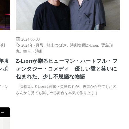
2024.06.03
演劇
2024年7月号
,
崎山つばさ
,
演劇集団Z-Lion
,
粟島瑞
丸
,
舞台・演劇
4年度
Z-Lionが贈るヒューマン・ハートフル・フ
レポ
ァンタジー・コメディ 優しい愛と笑いに
包まれた、少し不思議な物語
ファン
演劇集団Z-Lionは俳優・粟島瑞丸が、役者から見てもお客
さんから見ても楽しめる舞台を本気で作り上 […]
ュー