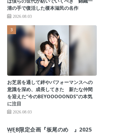
は僕らの世代が紡いでいくべき 錦織一
清の手で復活した榎本滋民の名作
2026.08.03
お芝居を通して絆やパフォーマンスへの
意識を深め、成長してきた 新たな仲間
を迎えた“今のBEYOOOOONDS”の本気
に注目
2026.08.03
WEB限定企画『板尾のめ゙』2025