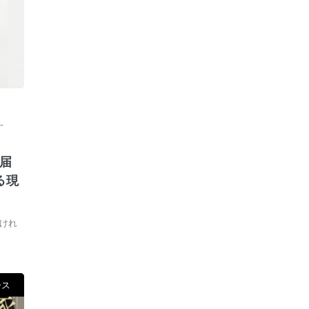
-
届
る現
けれ
ース