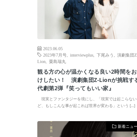
2023.06.05
2023年7月号
,
interviewplus
,
下尾みう
,
演劇集団Z
Lion
,
粟島瑞丸
観る方の心が温かくなる良い2時間をお
けしたい！ 演劇集団Z-Lionが挑戦す
代劇第2弾『笑ってもいい家』
現実とファンタジーを境にし、「現実では起こらない
ど、もしこんな事が起これば世界が変わる」という […]
新着ニュ