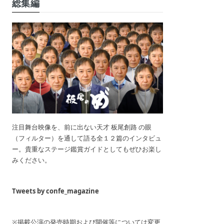
総集編
注目舞台映像を、前に出ない天才 板尾創路 の眼
（フィルター）を通して語る全１２篇のインタビュ
ー。貴重なステージ鑑賞ガイドとしてもぜひお楽し
みください。
Tweets by confe_magazine
※掲載公演の発売時期および開催等については変更