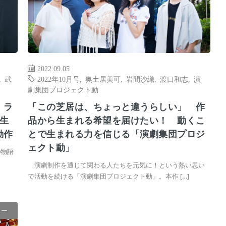
2022.09.05
,
武
2022年10月号
,
奥土居美可
,
岩間沙織
,
渡口和志
,
演
劇集団プロジェクト動
、ラ
「この芝居は、ちょっと違うらしい」 作
生
品から生まれる希望を届けたい！ 動くこ
動作
とで生まれる力を信じる「演劇集団プロジ
ェクト動」
の物語
演劇制作を通じて関わる人たちを元気に！という熱い思い
で活動を続ける「演劇集団プロジェクト動」。本作 […]
ュー