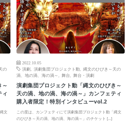
2022.10.05
天の
演劇
,
演劇集団プロジェクト動
,
縄文のひびき～天の
渦、地の渦、海の渦～
,
舞台
,
舞台・演劇
き～
演劇集団プロジェクト動「縄文のひびき～
ティ
天の渦、地の渦、海の渦～」カンフェティ
購入者限定！特別インタビューvol.2
縄文
この度は、カンフェティにて演劇集団プロジェクト動「縄文
のひびき～天の渦、地の渦、海の渦～」のチケット […]