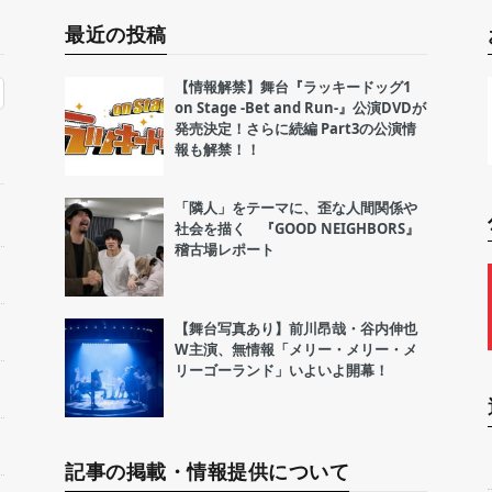
最近の投稿
【情報解禁】舞台『ラッキードッグ1
on Stage -Bet and Run-』公演DVDが
発売決定！さらに続編 Part3の公演情
報も解禁！！
「隣人」をテーマに、歪な人間関係や
社会を描く 『GOOD NEIGHBORS』
稽古場レポート
【舞台写真あり】前川昂哉・谷内伸也
W主演、無情報「メリー・メリー・メ
リーゴーランド」いよいよ開幕！
記事の掲載・情報提供について