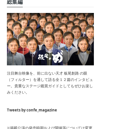
総集編
注目舞台映像を、前に出ない天才 板尾創路 の眼
（フィルター）を通して語る全１２篇のインタビュ
ー。貴重なステージ鑑賞ガイドとしてもぜひお楽し
みください。
Tweets by confe_magazine
※掲載公演の発売時期および開催等については変更