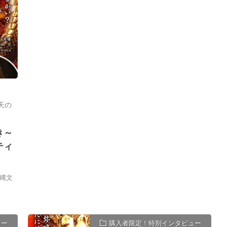
天の
き～
ティ
縄文
ュー
購入者限定！特別インタビュー