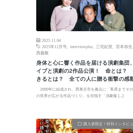
2025.11.04
2025年12月号
,
interviewplus
,
三宅紀世
,
宮本弥生
西義敬
身体と心に響く作品を届ける演劇集団
イブと演劇の2作品公演！ 命とは？ 
きるとは？ 全ての人に贈る衝撃の感
2000年に結成され、西東京市を拠点に「客席までそ
の世界が広がる作品づくり」を目指す「演劇集 […]
購入者限定！特別インタビ