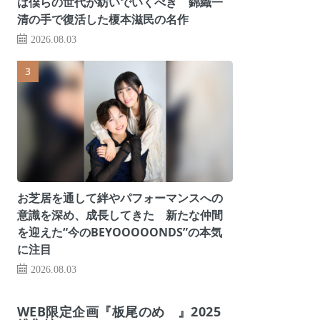
は僕らの世代が紡いでいくべき 錦織一
清の手で復活した榎本滋民の名作
2026.08.03
お芝居を通して絆やパフォーマンスへの
意識を深め、成長してきた 新たな仲間
を迎えた“今のBEYOOOOONDS”の本気
に注目
2026.08.03
WEB限定企画『板尾のめ゙』2025