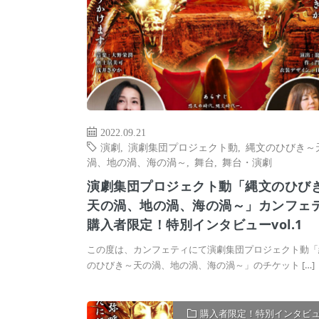
2022.09.21
演劇
,
演劇集団プロジェクト動
,
縄文のひびき～
渦、地の渦、海の渦～
,
舞台
,
舞台・演劇
演劇集団プロジェクト動「縄文のひび
天の渦、地の渦、海の渦～」カンフェ
購入者限定！特別インタビューvol.1
この度は、カンフェティにて演劇集団プロジェクト動「
のひびき～天の渦、地の渦、海の渦～」のチケット […]
購入者限定！特別インタビ