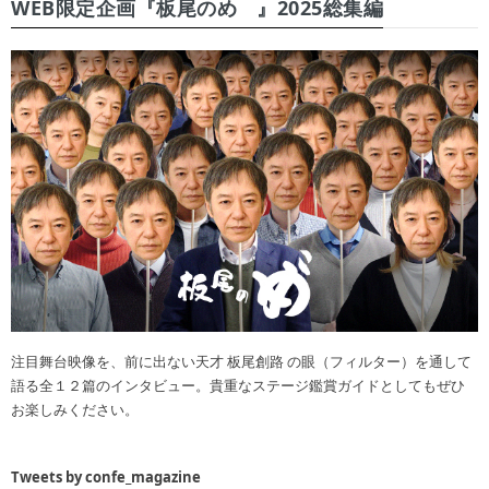
WEB限定企画『板尾のめ゙』2025総集編
注目舞台映像を、前に出ない天才 板尾創路 の眼（フィルター）を通して
語る全１２篇のインタビュー。貴重なステージ鑑賞ガイドとしてもぜひ
お楽しみください。
Tweets by confe_magazine