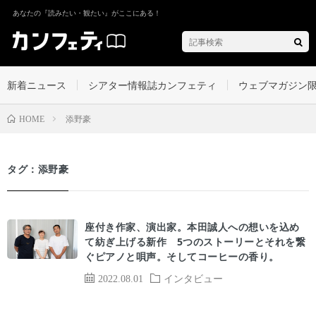
あなたの『読みたい・観たい』がここにある！
新着ニュース
シアター情報誌カンフェティ
ウェブマガジン
添野豪
HOME
タグ：添野豪
座付き作家、演出家。本田誠人への想いを込め
て紡ぎ上げる新作 5つのストーリーとそれを繋
ぐピアノと唄声。そしてコーヒーの香り。
2022.08.01
インタビュー