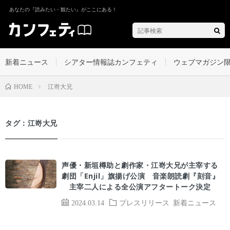
あなたの『読みたい・観たい』がここにある！
新着ニュース
シアター情報誌カンフェティ
ウェブマガジン
江嵜大兄
HOME
タグ：江嵜大兄
声優・新垣樽助と劇作家・江嵜大兄が主宰する
劇団「Enjil」旗揚げ公演 音楽朗読劇『刻音』
主宰二人による全公演アフタートーク決定
2024.03.14
プレスリリース
新着ニュース