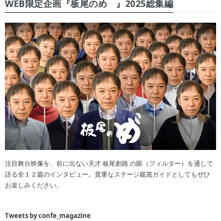
WEB限定企画『板尾のめ゙』2025総集編
注目舞台映像を、前に出ない天才 板尾創路 の眼（フィルター）を通して
語る全１２篇のインタビュー。貴重なステージ鑑賞ガイドとしてもぜひ
お楽しみください。
Tweets by confe_magazine