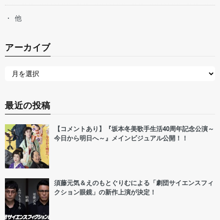
他
アーカイブ
最近の投稿
【コメントあり】『坂本冬美歌手生活40周年記念公演～
今日から明日へ～』メインビジュアル公開！！
須藤元気＆えのもとぐりむによる「劇団サイエンスフィ
クション眼鏡」の新作上演が決定！