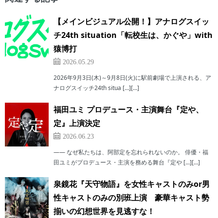
【メインビジュアル公開！】アナログスイッ
チ24th situation「転校生は、かぐや」with
猿博打
2026.05.29
2026年9月3日(木)～9月8日(火)に駅前劇場で上演される、ア
ナログスイッチ24th situa […][…]
福田ユミ プロデュース・主演舞台『定や、
定』上演決定
2026.06.23
―― なぜ私たちは、阿部定を忘れられないのか。 俳優・福
田ユミがプロデュース・主演を務める舞台『定や […][…]
泉鏡花『天守物語』を女性キャストのみor男
性キャストのみの別班上演 豪華キャスト勢
揃いの幻想世界を見逃すな！