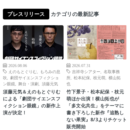
プレスリリース
カテゴリの最新記事
2026.08.06
2026.07.31
えのもとぐりむ
,
もろみの息
吉祥寺シアター
,
名取事務
吹
,
劇団サイエンスフィクショ
所
,
松本紀保
,
枝元萌
,
横山拓
ン眼鏡
,
舞台・演劇
,
須藤元気
也
須藤元気＆えのもとぐりむ
竹下景子・松本紀保・枝元
による「劇団サイエンスフ
萌ほか出演！横山拓也が
ィクション眼鏡」の新作上
「多文化共生」をテーマに
演が決定！
書き下ろした新作『追熟し
ない果実』8/3よりチケット
販売開始