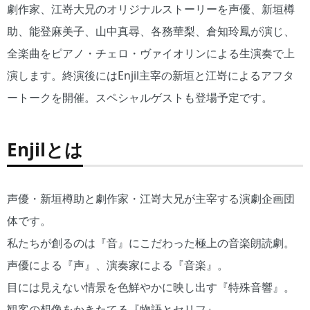
劇作家、江嵜大兄のオリジナルストーリーを声優、新垣樽
助、能登麻美子、山中真尋、各務華梨、倉知玲鳳が演じ、
全楽曲をピアノ・チェロ・ヴァイオリンによる生演奏で上
演します。終演後にはEnjil主宰の新垣と江嵜によるアフタ
ートークを開催。スペシャルゲストも登場予定です。
Enjilとは
声優・新垣樽助と劇作家・江嵜大兄が主宰する演劇企画団
体です。
私たちが創るのは『音』にこだわった極上の音楽朗読劇。
声優による『声』、演奏家による『音楽』。
目には見えない情景を色鮮やかに映し出す『特殊音響』。
観客の想像をかきたてる『物語とセリフ』。