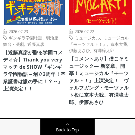
2026.07.23
2026.07.22
ギンギラ学園物語
,
明治座
,
ミュージカル
,
ミュージカル
舞台・演劇
,
近藤真彦
『モーツァルト！』
,
京本大我
,
伊藤あさひ
,
有澤樟太郎
【近藤真彦が贈る学園コメ
【コメントあり】僕こそミ
ディ☆】Thank you very
ュージック― 新楽章、開
マッチ de SHOW『ギンギ
幕！ミュージカル『モーツ
ラ学園物語～創立3周年！卒
ァルト！』上演決定！ ヴ
業証書は誰の手に！？～』
ォルフガング・モーツァル
上演決定！！
ト役に京本大我、有澤樟太
郎、伊藤あさひ
Back to Top