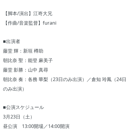
【脚本/演出】江嵜大兄
【作曲/音楽監督】furani
■出演者
藤堂 輝：新垣 樽助
朝比奈 聖：能登 麻美子
藤堂 影勝：山中 真尋
朝比奈 奏：各務 華梨（23日のみ出演）／倉知 玲鳳（24日
のみ出演）
■公演スケジュール
3月23日（土）
昼公演 13:00開場／14:00開演