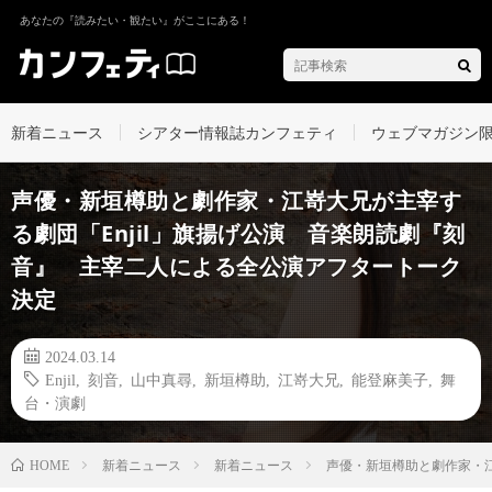
あなたの『読みたい・観たい』がここにある！
新着ニュース
シアター情報誌カンフェティ
ウェブマガジン
声優・新垣樽助と劇作家・江嵜大兄が主宰す
る劇団「Enjil」旗揚げ公演 音楽朗読劇『刻
音』 主宰二人による全公演アフタートーク
決定
2024.03.14
Enjil
,
刻音
,
山中真尋
,
新垣樽助
,
江嵜大兄
,
能登麻美子
,
舞
台・演劇
新着ニュース
新着ニュース
声優・新垣樽助と劇作家・江
HOME