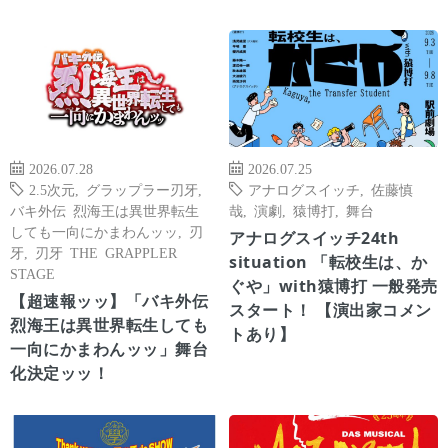
2026.07.28
2026.07.25
2.5次元
,
グラップラー刃牙
,
アナログスイッチ
,
佐藤慎
バキ外伝 烈海王は異世界転生
哉
,
演劇
,
猿博打
,
舞台
しても一向にかまわんッッ
,
刃
アナログスイッチ24th
牙
,
刃牙 THE GRAPPLER
situation 「転校生は、か
STAGE
ぐや」with猿博打 一般発売
【超速報ッッ】「バキ外伝
スタート！ 【演出家コメン
烈海王は異世界転生しても
トあり】
一向にかまわんッッ」舞台
化決定ッッ！