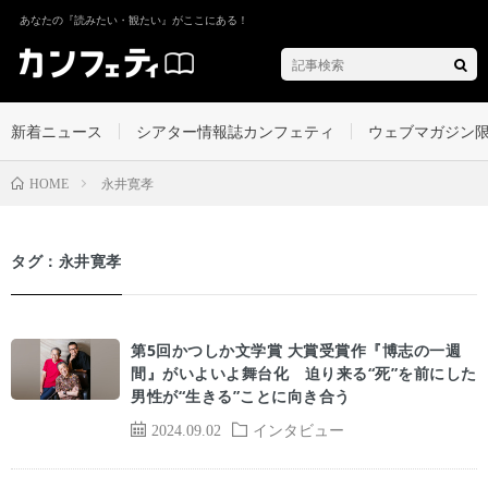
あなたの『読みたい・観たい』がここにある！
新着ニュース
シアター情報誌カンフェティ
ウェブマガジン
永井寛孝
HOME
タグ：永井寛孝
第5回かつしか文学賞 大賞受賞作『博志の一週
間』がいよいよ舞台化 迫り来る“死”を前にした
男性が“生きる”ことに向き合う
2024.09.02
インタビュー