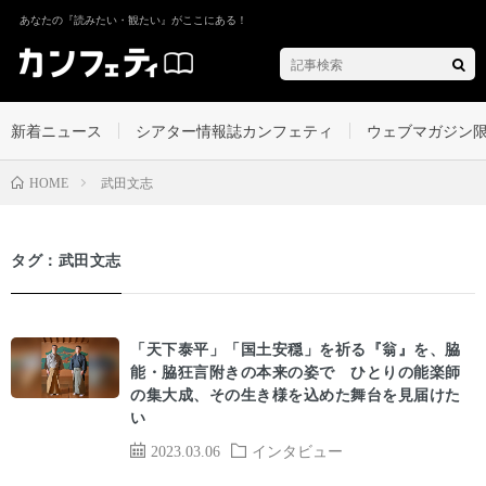
あなたの『読みたい・観たい』がここにある！
新着ニュース
シアター情報誌カンフェティ
ウェブマガジン
武田文志
HOME
タグ：武田文志
「天下泰平」「国土安穏」を祈る『翁』を、脇
能・脇狂言附きの本来の姿で ひとりの能楽師
の集大成、その生き様を込めた舞台を見届けた
い
2023.03.06
インタビュー