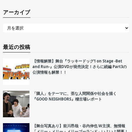
アーカイブ
最近の投稿
【情報解禁】舞台『ラッキードッグ1 on Stage -Bet
and Run-』公演DVDが発売決定！さらに続編 Part3の
公演情報も解禁！！
「隣人」をテーマに、歪な人間関係や社会を描く
『GOOD NEIGHBORS』稽古場レポート
【舞台写真あり】前川昂哉・谷内伸也 W主演、無情報
「メリー・メリー・メリーゴーランド」いよいよ開幕！