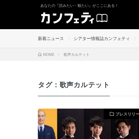
あなたの『読みたい・観たい』がここにある！
新着ニュース
シアター情報誌カンフェティ
歌声カルテット
HOME
タグ：歌声カルテット
プレスリリ