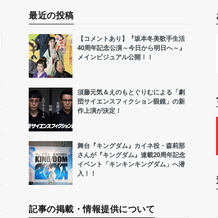
最近の投稿
【コメントあり】『坂本冬美歌手生活
40周年記念公演～今日から明日へ～』
メインビジュアル公開！！
須藤元気＆えのもとぐりむによる「劇
団サイエンスフィクション眼鏡」の新
作上演が決定！
舞台『キングダム』カイネ役・森莉那
さんが『キングダム』連載20周年記念
イベント「キンキンキングダム」へ潜
入！！
記事の掲載・情報提供について