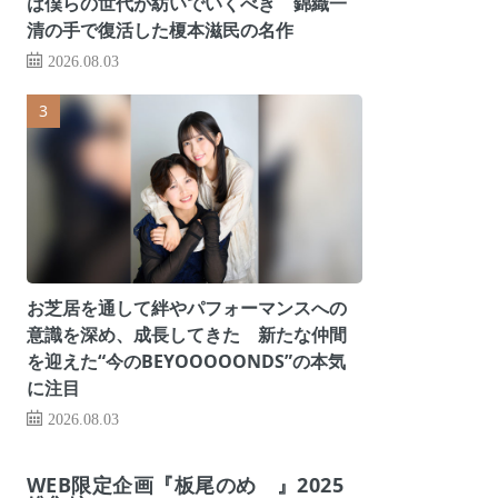
は僕らの世代が紡いでいくべき 錦織一
清の手で復活した榎本滋民の名作
2026.08.03
お芝居を通して絆やパフォーマンスへの
意識を深め、成長してきた 新たな仲間
を迎えた“今のBEYOOOOONDS”の本気
に注目
2026.08.03
WEB限定企画『板尾のめ゙』2025