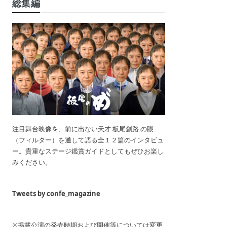
総集編
注目舞台映像を、前に出ない天才 板尾創路 の眼
（フィルター）を通して語る全１２篇のインタビュ
ー。貴重なステージ鑑賞ガイドとしてもぜひお楽し
みください。
Tweets by confe_magazine
※掲載公演の発売時期および開催等については変更