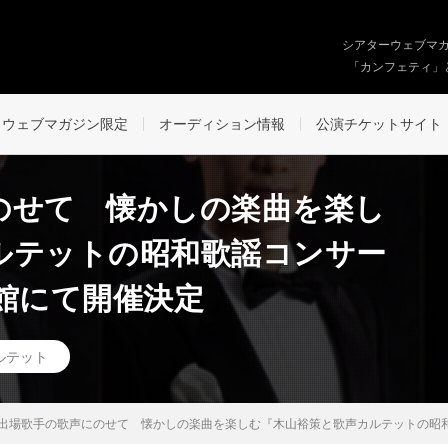
シアターウェブマ
「カンフェティ」
ウェブマガジン限定
オーディション情報
公演チケットサイト
のせて 懐かしの楽曲を楽し
ルテットの昭和歌謡コンサー
館にて開催決定
ルテット
出場歌手の歌声にのせて 懐かしの楽曲を楽しむ『木山裕策と歌声カルテットの昭和