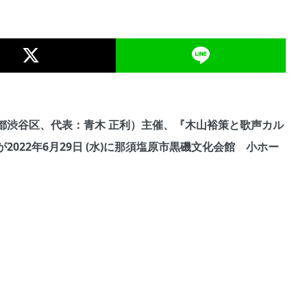
都渋谷区、代表：青木 正利）主催、『木山裕策と歌声カル
022年6月29日 (水)に那須塩原市黒磯文化会館 小ホー