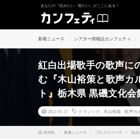
あなたの『読みたい・観たい』がここにある！
新着ニュース
シアター情報誌カンフェティ
紅白出場歌手の歌声に
む『木山裕策と歌声カ
ト』栃木県 黒磯文化会
2022.03.25
クラシック
,
木山裕策
,
歌声カ
新着ニュース
プレスリリース
紅白
HOME