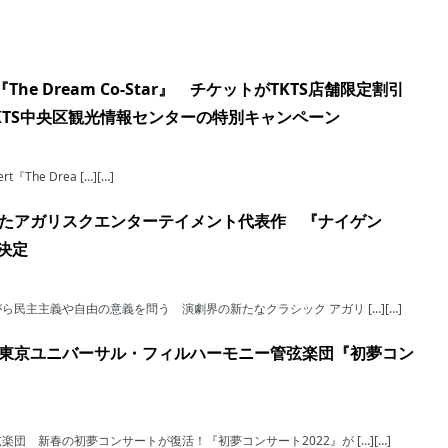
he Dream Co-Star』 チケットがTKTS店舗限定割引
KTS中央区観光情報センターの特別キャンペーン
cert『The Drea […][…]
たアガリスクエンターテイメント代表作 『ナイゲン
演決定
民主主義や自由の意義を問う 演劇界の新たなクラシック アガリ […][…]
東京ユニバーサル・フィルハーモニー管弦楽団『初夢コン
団 新春の初夢コンサートが復活！『初夢コンサート2022』が […][…]