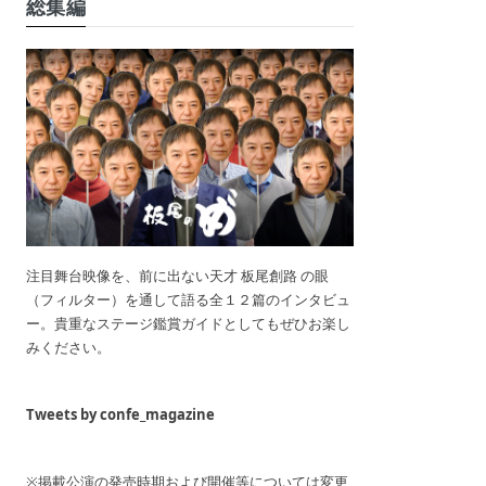
総集編
注目舞台映像を、前に出ない天才 板尾創路 の眼
（フィルター）を通して語る全１２篇のインタビュ
ー。貴重なステージ鑑賞ガイドとしてもぜひお楽し
みください。
Tweets by confe_magazine
※掲載公演の発売時期および開催等については変更