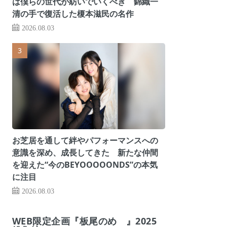
は僕らの世代が紡いでいくべき 錦織一
清の手で復活した榎本滋民の名作
2026.08.03
お芝居を通して絆やパフォーマンスへの
意識を深め、成長してきた 新たな仲間
を迎えた“今のBEYOOOOONDS”の本気
に注目
2026.08.03
WEB限定企画『板尾のめ゙』2025