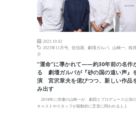
2023.10.02
2023年11月号
,
佐伯新
,
劇壇ガルバ
,
山崎一
,
桜
介
“運命”に導かれて――約30年前の名作
る 劇壇ガルバが『砂の国の遠い声』
演 宮沢章夫を偲びつつ、新しい作品
み出す
2018年に俳優の山崎一が、劇団とプロデュース公演
キャストやスタッフが能動的に芝居に関われる […]