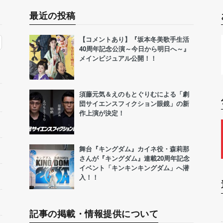
最近の投稿
【コメントあり】『坂本冬美歌手生活
40周年記念公演～今日から明日へ～』
メインビジュアル公開！！
須藤元気＆えのもとぐりむによる「劇
団サイエンスフィクション眼鏡」の新
作上演が決定！
舞台『キングダム』カイネ役・森莉那
さんが『キングダム』連載20周年記念
イベント「キンキンキングダム」へ潜
入！！
記事の掲載・情報提供について