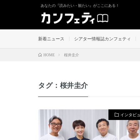
あなたの『読みたい・観たい』がここにある！
新着ニュース
シアター情報誌カンフェティ
桜井圭介
HOME
タグ：桜井圭介
インタビ