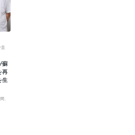
井圭
が蘇
を再
を生
の間、