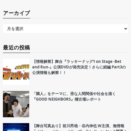
アーカイブ
最近の投稿
【情報解禁】舞台『ラッキードッグ1 on Stage -Bet
and Run-』公演DVDが発売決定！さらに続編 Part3の
公演情報も解禁！！
「隣人」をテーマに、歪な人間関係や社会を描く
『GOOD NEIGHBORS』稽古場レポート
【舞台写真あり】前川昂哉・谷内伸也 W主演、無情報