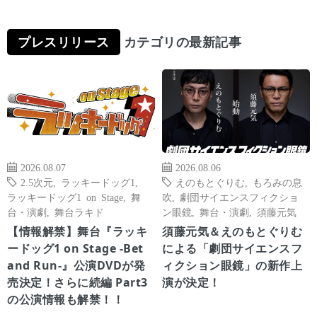
プレスリリース
カテゴリの最新記事
2026.08.07
2026.08.06
2.5次元
,
ラッキードッグ1
,
えのもとぐりむ
,
もろみの息
ラッキードッグ1 on Stage
,
舞
吹
,
劇団サイエンスフィクショ
台・演劇
,
舞台ラキド
ン眼鏡
,
舞台・演劇
,
須藤元気
【情報解禁】舞台『ラッキ
須藤元気＆えのもとぐりむ
ードッグ1 on Stage -Bet
による「劇団サイエンスフ
and Run-』公演DVDが発
ィクション眼鏡」の新作上
売決定！さらに続編 Part3
演が決定！
の公演情報も解禁！！