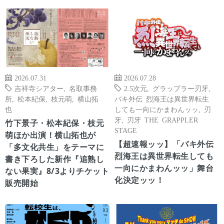
2026.07.31
2026.07.28
吉祥寺シアター
,
名取事務
2.5次元
,
グラップラー刃牙
,
所
,
松本紀保
,
枝元萌
,
横山拓
バキ外伝 烈海王は異世界転生
也
しても一向にかまわんッッ
,
刃
牙
,
刃牙 THE GRAPPLER
竹下景子・松本紀保・枝元
STAGE
萌ほか出演！横山拓也が
【超速報ッッ】「バキ外伝
「多文化共生」をテーマに
烈海王は異世界転生しても
書き下ろした新作『追熟し
一向にかまわんッッ」舞台
ない果実』8/3よりチケット
化決定ッッ！
販売開始