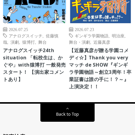
2026.07.25
2026.07.23
アナログスイッチ
,
佐藤慎
ギンギラ学園物語
,
明治座
,
哉
,
演劇
,
猿博打
,
舞台
舞台・演劇
,
近藤真彦
アナログスイッチ24th
【近藤真彦が贈る学園コメ
situation 「転校生は、か
ディ☆】Thank you very
ぐや」with猿博打 一般発売
マッチ de SHOW『ギンギ
スタート！ 【演出家コメン
ラ学園物語～創立3周年！卒
トあり】
業証書は誰の手に！？～』
上演決定！！
Back to Top