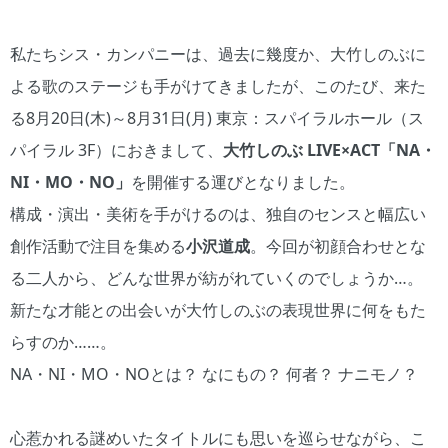
私たちシス・カンパニーは、過去に幾度か、大竹しのぶに
よる歌のステージも手がけてきましたが、このたび、来た
る8月20日(木)～8月31日(月) 東京：スパイラルホール（ス
パイラル 3F）におきまして、
大竹しのぶ LIVE×ACT「NA・
NI・MO・NO」
を開催する運びとなりました。
構成・演出・美術を手がけるのは、独自のセンスと幅広い
創作活動で注目を集める
小沢道成
。今回が初顔合わせとな
る二人から、どんな世界が紡がれていくのでしょうか…。
新たな才能との出会いが大竹しのぶの表現世界に何をもた
らすのか……。
NA・NI・MO・NOとは？ なにもの？ 何者？ ナニモノ？
心惹かれる謎めいたタイトルにも思いを巡らせながら、こ