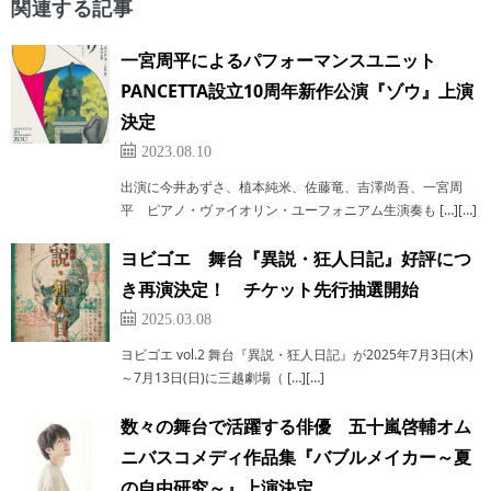
関連する記事
一宮周平によるパフォーマンスユニット
PANCETTA設立10周年新作公演『ゾウ』上演
決定
2023.08.10
出演に今井あずさ、植本純米、佐藤竜、吉澤尚吾、一宮周
平 ピアノ・ヴァイオリン・ユーフォニアム生演奏も […][…]
ヨビゴエ 舞台『異説・狂人日記』好評につ
き再演決定！ チケット先行抽選開始
2025.03.08
ヨビゴエ vol.2 舞台『異説・狂人日記』が2025年7月3日(木)
～7月13日(日)に三越劇場（ […][…]
数々の舞台で活躍する俳優 五十嵐啓輔オム
ニバスコメディ作品集『バブルメイカー～夏
の自由研究～』上演決定