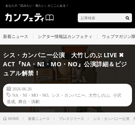
あなたの『読みたい・観たい』がここにある！
新着ニュース
シアター情報誌カンフェティ
ウェブマガジン
シス・カンパニー公演 大竹しのぶ LIVE ✖
ACT『NA・NI・MO・NO』公演詳細＆ビジ
ュアル解禁！
2026.06.26
NA・NI・MO・NO
,
シス・カンパニー
,
大竹しのぶ
,
小沢
道成
,
舞台・演劇
新着ニュース
プレスリリース
シス・カンパニー公演 大竹
HOME