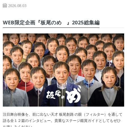
2026.08.03
WEB限定企画『板尾のめ゙』2025総集編
注目舞台映像を、前に出ない天才 板尾創路 の眼（フィルター）を通して
語る全１２篇のインタビュー。貴重なステージ鑑賞ガイドとしてもぜひ
お楽しみください。