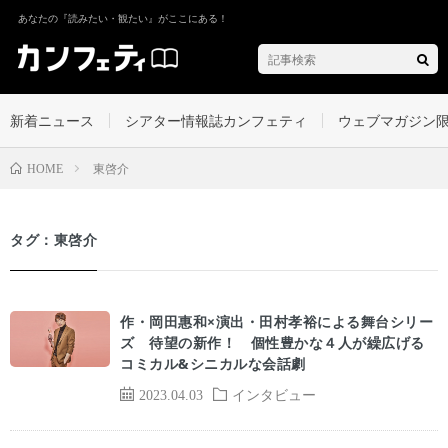
あなたの『読みたい・観たい』がここにある！
新着ニュース
シアター情報誌カンフェティ
ウェブマガジン
東啓介
HOME
タグ：東啓介
作・岡田惠和×演出・田村孝裕による舞台シリー
ズ 待望の新作！ 個性豊かな４人が繰広げる
コミカル&シニカルな会話劇
2023.04.03
インタビュー