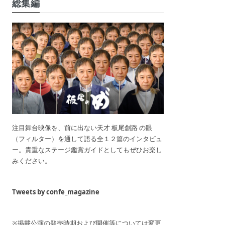
総集編
注目舞台映像を、前に出ない天才 板尾創路 の眼
（フィルター）を通して語る全１２篇のインタビュ
ー。貴重なステージ鑑賞ガイドとしてもぜひお楽し
みください。
Tweets by confe_magazine
※掲載公演の発売時期および開催等については変更