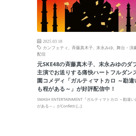
2025.03.18
カンフェティ
,
斉藤真木子
,
末永みゆ
,
舞台・演
配信
元SKE48の斉藤真木子、末永みゆのダ
主演でお送りする痛快ハートフルダン
園コメディ「ガルティマトカロ ～勘違
も程がある～」が好評配信中！
SMASH ENTERTAINMENT『ガルティマトカロ ～勘違
がある～』がConfetti […]