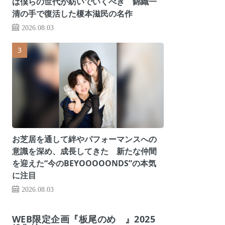
は僕らの世代が紡いでいくべき 錦織一
清の手で復活した榎本滋民の名作
2026.08.03
お芝居を通して絆やパフォーマンスへの
意識を深め、成長してきた 新たな仲間
を迎えた“今のBEYOOOOONDS”の本気
に注目
2026.08.03
WEB限定企画『板尾のめ゙』2025