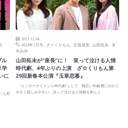
2023.12.04
劇
,
2024年1月号
,
ざ☆くりもん
,
古賀成美
,
山田拓未
,
末
永みゆ
ブル
山田拓未が“座長”に！ 笑って泣ける人情
ス学
時代劇、4年ぶりの上演 ざ☆くりもん第
いに
29回新春本公演『玉章恋慕』
“エンターテイメント時代劇”として、幅広い年齢層に分かり
やすく親しみやすい、笑って泣ける人情劇を創 […]
いにも程