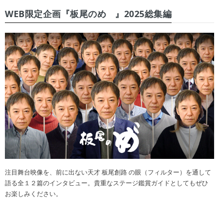
WEB限定企画『板尾のめ゙』2025総集編
注目舞台映像を、前に出ない天才 板尾創路 の眼（フィルター）を通して
語る全１２篇のインタビュー。貴重なステージ鑑賞ガイドとしてもぜひ
お楽しみください。