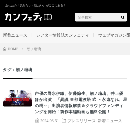
あなたの『読みたい・観たい』がここにある！
新着ニュース
シアター情報誌カンフェティ
ウェブマガジン
朝ノ瑠璃
HOME
タグ：朝ノ瑠璃
声優の野水伊織、伊藤節生、朝ノ瑠璃、井上優
ほか出演 『異説 東都電波塔 弐 ～永遠なれ、星
の樹～』出演者情報解禁＆クラウドファンディ
ングを開始！前作本編動画も無料公開！
2024.03.31
プレスリリース
新着ニュース