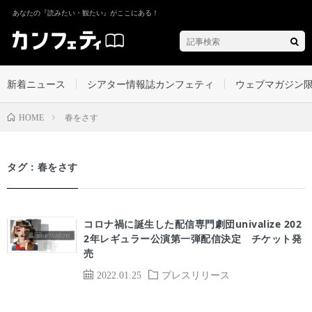
あなたの『読みたい・観たい』がここにある！
新着ニュース
シアター情報誌カンフェティ
ウェブマガジン
春をさす
HOME
タグ：春をさす
コロナ禍に誕生した配信専門劇団univalize 202
2年レギュラー公演第一弾配信決定 チケット発
売
2022.01.25
プレスリリース