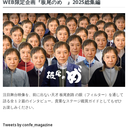
WEB限定企画『板尾のめ゙』2025総集編
注目舞台映像を、前に出ない天才 板尾創路 の眼（フィルター）を通して
語る全１２篇のインタビュー。貴重なステージ鑑賞ガイドとしてもぜひ
お楽しみください。
Tweets by confe_magazine