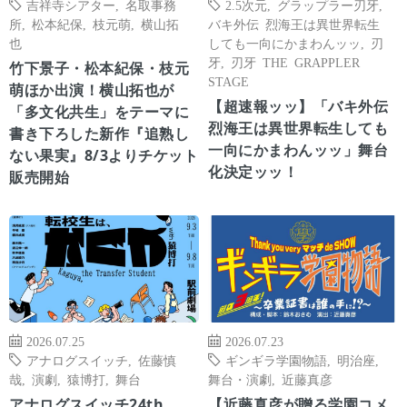
吉祥寺シアター
,
名取事務
2.5次元
,
グラップラー刃牙
,
所
,
松本紀保
,
枝元萌
,
横山拓
バキ外伝 烈海王は異世界転生
也
しても一向にかまわんッッ
,
刃
牙
,
刃牙 THE GRAPPLER
竹下景子・松本紀保・枝元
STAGE
萌ほか出演！横山拓也が
【超速報ッッ】「バキ外伝
「多文化共生」をテーマに
烈海王は異世界転生しても
書き下ろした新作『追熟し
一向にかまわんッッ」舞台
ない果実』8/3よりチケット
化決定ッッ！
販売開始
2026.07.25
2026.07.23
アナログスイッチ
,
佐藤慎
ギンギラ学園物語
,
明治座
,
哉
,
演劇
,
猿博打
,
舞台
舞台・演劇
,
近藤真彦
アナログスイッチ24th
【近藤真彦が贈る学園コメ