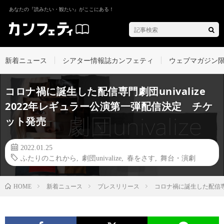
あなたの『読みたい・観たい』がここにある！
新着ニュース
シアター情報誌カンフェティ
ウェブマガジン
コロナ禍に誕生した配信専門劇団univalize
2022年レギュラー公演第一弾配信決定 チケ
ット発売
2022.01.25
ふたりのこれから
,
劇団univalize
,
春をさす
,
舞台・演劇
新着ニュース
プレスリリース
コロナ禍に誕生した配信専門
HOME