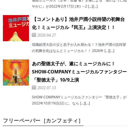
雀組ホエールズ（主宰：佐藤 雀）主催による『凪のように穏
やかに』が2022年2月17日 (木) ～2 […][…]
【コメントあり】池井戸潤小説待望の初舞台
化！ミュージカル『民王』上演決定！！
2026.04.27
現職総理大臣の父と息子が入れ替わる！？池井戸潤小説待望
の初舞台化はなんとミュージカル！！ 2026年 […][…]
あの聖徳太子が、遂にミュージカルに！
SHOW-COMPANYミュージカルファンタジー
「聖徳太子」10/9上演
2022.07.13
SHOW-COMPANYミュージカルファンタジー「聖徳太子」が
2022年10月19日(日) に、なら […][…]
フリーペーパー［カンフェティ］