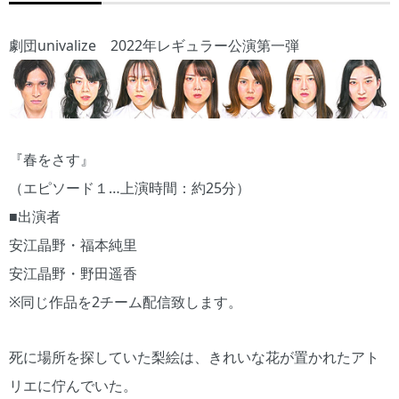
劇団univalize 2022年レギュラー公演第一弾
『春をさす』
（エピソード１…上演時間：約25分）
■出演者
安江晶野・福本純里
安江晶野・野田遥香
※同じ作品を2チーム配信致します。
死に場所を探していた梨絵は、きれいな花が置かれたアト
リエに佇んでいた。