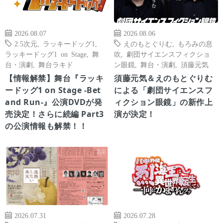
2026.08.07
2026.08.06
2.5次元
,
ラッキードッグ1
,
えのもとぐりむ
,
もろみの息
ラッキードッグ1 on Stage
,
舞
吹
,
劇団サイエンスフィクショ
台・演劇
,
舞台ラキド
ン眼鏡
,
舞台・演劇
,
須藤元気
【情報解禁】舞台『ラッキ
須藤元気＆えのもとぐりむ
ードッグ1 on Stage -Bet
による「劇団サイエンスフ
and Run-』公演DVDが発
ィクション眼鏡」の新作上
売決定！さらに続編 Part3
演が決定！
の公演情報も解禁！！
2026.07.31
2026.07.28