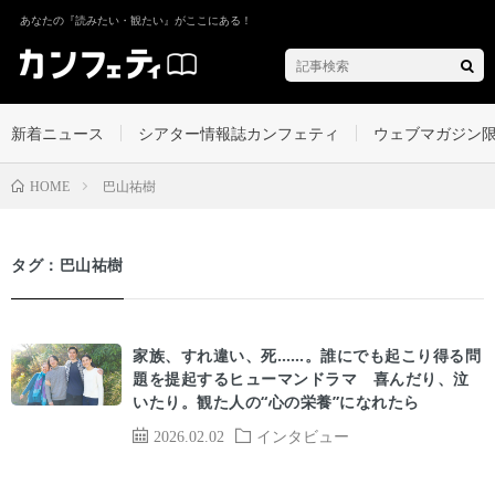
あなたの『読みたい・観たい』がここにある！
新着ニュース
シアター情報誌カンフェティ
ウェブマガジン
巴山祐樹
HOME
タグ：巴山祐樹
家族、すれ違い、死……。誰にでも起こり得る問
題を提起するヒューマンドラマ 喜んだり、泣
いたり。観た人の“心の栄養”になれたら
2026.02.02
インタビュー