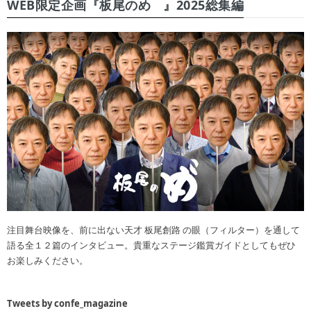
WEB限定企画『板尾のめ゙』2025総集編
注目舞台映像を、前に出ない天才 板尾創路 の眼（フィルター）を通して
語る全１２篇のインタビュー。貴重なステージ鑑賞ガイドとしてもぜひ
お楽しみください。
Tweets by confe_magazine