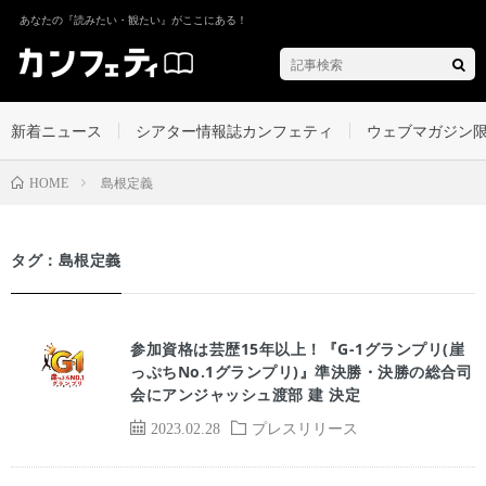
あなたの『読みたい・観たい』がここにある！
新着ニュース
シアター情報誌カンフェティ
ウェブマガジン
島根定義
HOME
タグ：島根定義
参加資格は芸歴15年以上！『G-1グランプリ(崖
っぷちNo.1グランプリ)』準決勝・決勝の総合司
会にアンジャッシュ渡部 建 決定
2023.02.28
プレスリリース