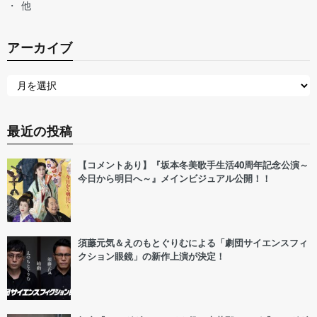
他
アーカイブ
最近の投稿
【コメントあり】『坂本冬美歌手生活40周年記念公演～
今日から明日へ～』メインビジュアル公開！！
須藤元気＆えのもとぐりむによる「劇団サイエンスフィ
クション眼鏡」の新作上演が決定！